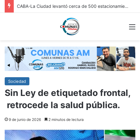
FRICC 2026: EN ITUZAINGÓ ESTÁ ABIERTA LA INSCRIPCIÓN A LAS RONDAS DE VINCULACIÓN PARA ARTESANOS, ARTISTAS Y EMPRENDEDORES CULTURALES
M
Sociedad
Sin Ley de etiquetado frontal,
retrocede la salud pública.
9 de junio de 2026
2 minutos de lectura