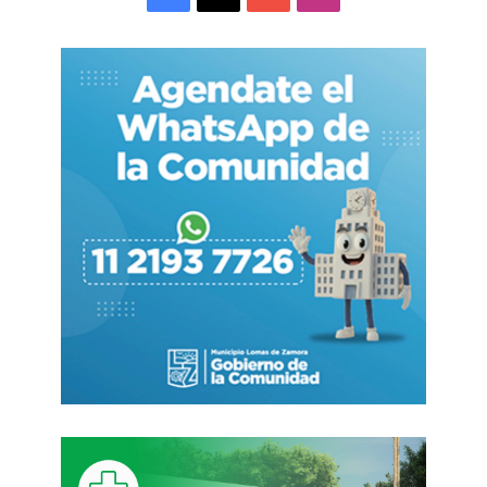
Según reflexiones de Peretta, en tiempos de
crisis, cuando la confianza en las instituciones se
mide por su capacidad de proteger al ciudadano
común, eliminar una norma que defiende a los
más vulnerables —hipertensos, diabéticos,
personas con sobrepeso— es un golpe directo a
la credibilidad gubernamental. La política pública
no puede convertirse en rehén de los balances
empresariales.
Mientras el Gobierno nacional impulsa la
eliminación de la Ley en el Congreso,
especialistas advierten sobre las negativas
consecuencias que podría generar para la salud
colectiva.