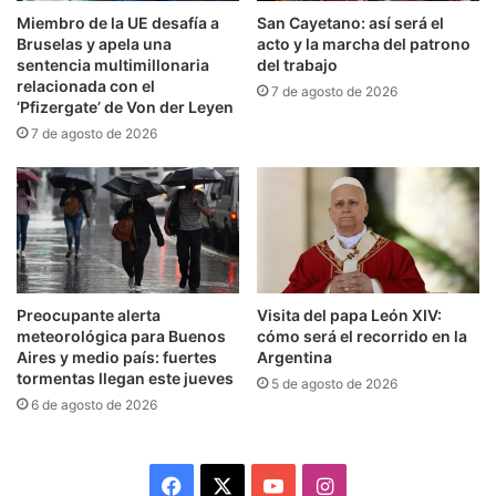
Miembro de la UE desafía a
San Cayetano: así será el
instalar un mecanismo claro y transparente para
Bruselas y apela una
acto y la marcha del patrono
que los consumidores pudieran elegir con
sentencia multimillonaria
del trabajo
relacionada con el
conocimiento. La medida, presentada en un
7 de agosto de 2026
‘Pfizergate’ de Von der Leyen
proyecto de apenas tres artículos, responde más
7 de agosto de 2026
al lobby de las grandes alimenticias —Molinos,
Arcor y otras— que al interés general de la
población.- remarcó el sindicalista.
La sociedad ya debatió y conquistó esta ley. Los
Preocupante alerta
Visita del papa León XIV:
legisladores, en aquel momento, hicieron lo
meteorológica para Buenos
cómo será el recorrido en la
correcto. Hoy, la pregunta es si el poder
Aires y medio país: fuertes
Argentina
tormentas llegan este jueves
ejecutivo está dispuesto a desandar ese camino
5 de agosto de 2026
6 de agosto de 2026
y dejar a la población sin una herramienta básica
de defensa.
Facebook
X
YouTube
Instagram