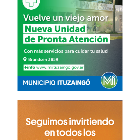
La contradicción es evidente: mientras en
Estados Unidos y Europa los sistemas de
advertencia nutricional se consolidan como
herramientas modernas para enfrentar la
hipertensión, la diabetes y la obesidad, aquí se
pretende borrar de un plumazo una conquista
ciudadana. No se trata de prohibir productos ni
de frenar la industria, sino de garantizar que el
consumidor sepa qué está comprando.
El argumento empresarial es tan crudo como
revelador: las ventas caen cuando la gente tiene
la posibilidad de elegir, reflexiona Peretta, a la
vez que exige que No toquen esta ley porque,