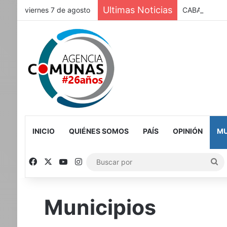
Ultimas Noticias
viernes 7 de agosto
CABA-La Ciud
INICIO
QUIÉNES SOMOS
PAÍS
OPINIÓN
MU
Facebook
X
YouTube
Instagram
Bu
po
Municipios