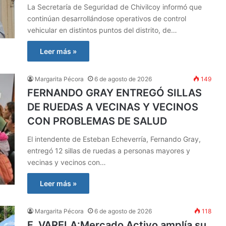
La Secretaría de Seguridad de Chivilcoy informó que
continúan desarrollándose operativos de control
vehicular en distintos puntos del distrito, de…
Leer más »
Margarita Pécora
6 de agosto de 2026
149
FERNANDO GRAY ENTREGÓ SILLAS
DE RUEDAS A VECINAS Y VECINOS
CON PROBLEMAS DE SALUD
El intendente de Esteban Echeverría, Fernando Gray,
entregó 12 sillas de ruedas a personas mayores y
vecinas y vecinos con…
Leer más »
Margarita Pécora
6 de agosto de 2026
118
F. VARELA:Mercado Activo amplía su