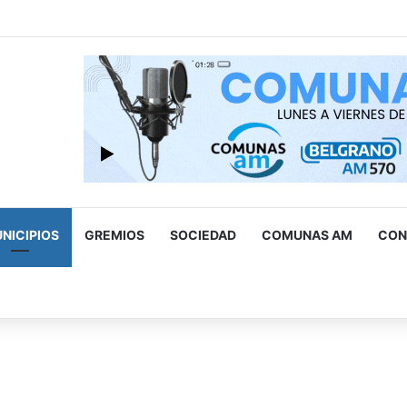
ad levantó cerca de 500 estacionamientos truchos para personas 
NICIPIOS
GREMIOS
SOCIEDAD
COMUNAS AM
CON
scar
r