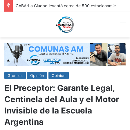
FRICC 2026: EN ITUZAINGÓ ESTÁ ABIERTA LA INSCRIPCIÓN A LAS RONDAS DE VINCULACIÓN PARA ARTESANOS, ARTISTAS Y EMPRENDEDORES CULTURALES
M
Gremios
Opinión
Opinión
El Preceptor: Garante Legal,
Centinela del Aula y el Motor
Invisible de la Escuela
Argentina