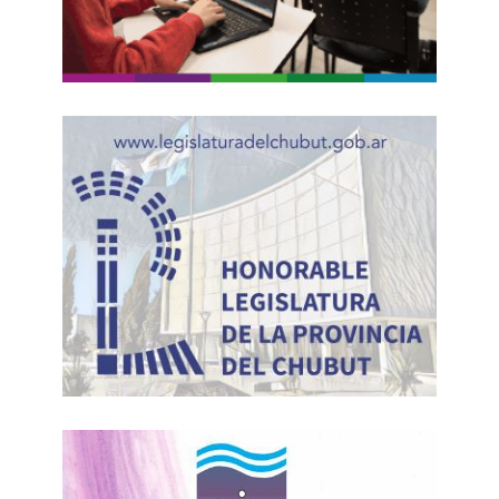
equipos de orientación escolar que los respalden, y
exigimos el amparo de la salud ocupacional frente
al desgaste de la primera línea.
El preceptor es quien garantiza que el milagro
del aula sea posible. Es el guardián de la
república en su expresión más pura y
vulnerable.
Ya es hora de que la ley, y la sociedad
toda, se pongan de pie y estén a su altura.
(*) Abogado. Escritor. Autor de «
Análisis de la
Sombra Terrible de Trímboli, Javier & Barbeito,
Ignacio: Sarmiento,Civilización y Barbarie a
través de un Libro y sus Relecturas»