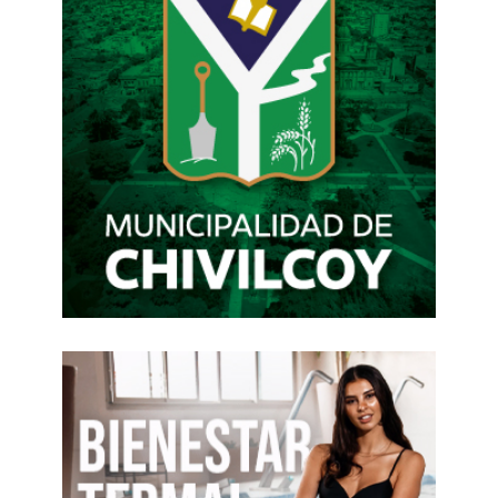
26.206:
Esta ley consagra a la educación como un derecho
personal y social garantizado por el Estado. En su
espíritu, establece la necesidad de una formación
integral. El preceptor no es un apéndice
administrativo; es un agente pedagógico
fundamental. Su intervención en la resolución
pacífica de conflictos, en la retención escolar y en el
acompañamiento de las trayectorias vulnerables es
exactamente lo que materializa los postulados de la
Ley 26.206. Sin embargo, los Estatutos Docentes
provinciales suelen escatimarles el reconocimiento
salarial y jerárquico que sí otorgan a los profesores
frente a curso, ignorando que el aprendizaje es
imposible sin la red de contención que teje la