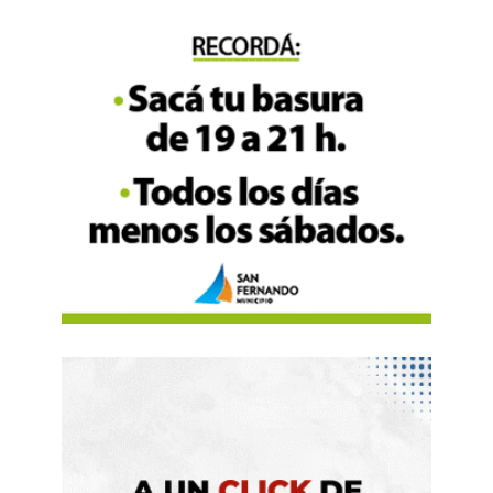
a la deriva, pagando con su propia salud mental el
costo de sostener un sistema que cruje.
El preceptor es quien
garantiza que el milagro del
aula sea posible. Es el
guardián de la república en
su expresión más pura y
vulnerable.