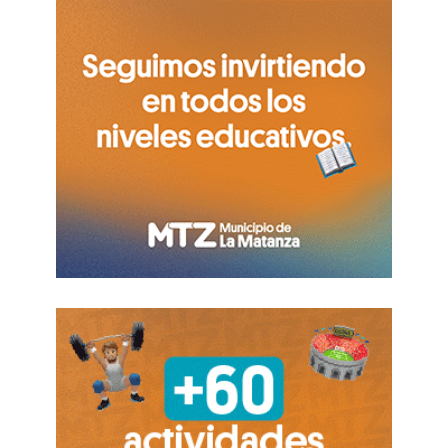
que aturden, el uniforme
desgastado, la mirada
esquiva, la inasistencia
crónica o la tensión invisible
que antecede a la violencia.
De la supresión de la indocilidad a la pedagogía
del cuidado
Para comprender la magnitud de la injusticia que
pesa sobre estos trabajadores, debemos exponer
nuestro ADN histórico. El proyecto educativo
fundacional de nuestra nación no solo buscaba