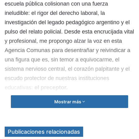
escuela pública colisionan con una fuerza
ineludible: el rigor del derecho laboral, la
investigación del legado pedagógico argentino y el
pulso del relato policial. Desde esta encrucijada vital
y profesional, me propongo alzar la voz en esta
Agencia Comunas para desentrañar y reivindicar a
una figura que es, sin temor a equivocarme, el
sistema nervioso central, el corazón palpitante y el
escudo protector de nuestras instituciones
educativas:
el preceptor.
Mostrar más
No les hablo hoy solo como el ensayista que indagó
en los laberintos de nuestra historia, ni como el
narrador que busca pistas en la ficción, sino como
Publicaciones relacionadas
el abogado que camina los pasillos de los tribunales