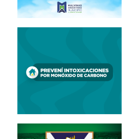
preceptor ha pasado a ser la primera trinchera de la
contención psicoemocional.
El andamiaje jurídico: la brecha entre la ley y el
sudor
Aquí es donde mi voz de abogado laboralista debe
elevarse con firmeza.
Exigimos al preceptor que
sea psicólogo, mediador, trabajador social y
enfermero, pero el sistema lo retribuye y
categoriza con la mezquindad de un mero
auxiliar administrativo.
Es imperativo que
analicemos esta labor a la luz de nuestro plexo
normativo vigente.
1. El mandato de la Ley de Educación Nacional