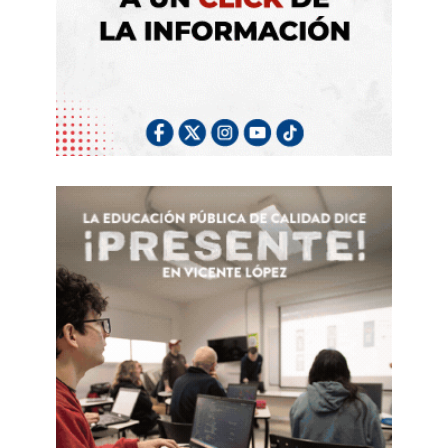
Un llamado a la dignidad
Señores lectores
, colegas docentes, autoridades:
no podemos seguir aplaudiendo la vocación si esa
vocación se utiliza como excusa para precarizar el
trabajo.
La vocación no paga los alquileres, ni
blinda la mente contra el trauma vicario.
Es hora de arrancar al preceptor de esa sombra
terrible en la que lo ha sumido la burocracia
educativa. Valorizar su figura exige abandonar la
retórica vacía y pasar a la acción legislativa y
sindical: necesitamos una recategorización salarial
urgente que reconozca su estatus de actor
pedagógico, requerimos la implementación real de