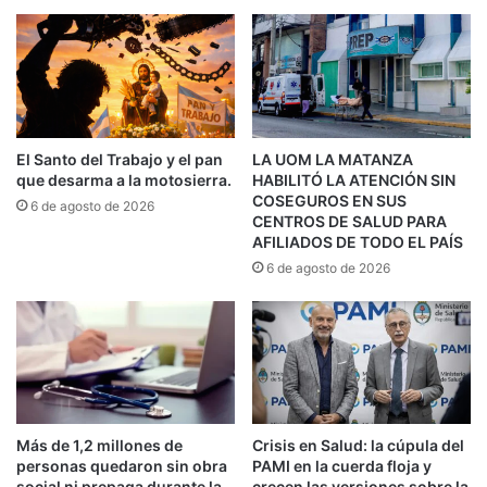
y conoce de primera mano la brecha abismal que
existe entre la letra fría de la ley y la carne viva del
trabajador.
El rastreador y el baqueano en el territorio
El Santo del Trabajo y el pan
LA UOM LA MATANZA
escolar
que desarma a la motosierra.
HABILITÓ LA ATENCIÓN SIN
Cualquier escritor de novela negra sabe que la
COSEGUROS EN SUS
6 de agosto de 2026
CENTROS DE SALUD PARA
verdad nunca grita; la verdad susurra. El buen
AFILIADOS DE TODO EL PAÍS
investigador es aquel que lee los indicios que el
6 de agosto de 2026
resto del mundo ignora. En el vasto, complejo y a
veces hostil territorio de la escuela secundaria, ese
detective empírico es el preceptor.
En mi ensayo Análisis de la Sombra Terrible,
Más de 1,2 millones de
Crisis en Salud: la cúpula del
exploro cómo Domingo Faustino Sarmiento sentía
personas quedaron sin obra
PAMI en la cuerda floja y
social ni prepaga durante la
crecen las versiones sobre la