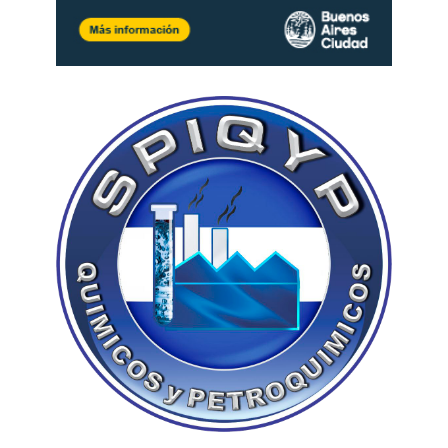
contener a la víctima.
El Estado debe reconocer
esta inmensa responsabilidad civil y penal que hoy
recae en el trabajador de forma desproporcionada.
3. La salud ocupacional y el riesgo psicosocial
bajo la Ley 24.557:
Como laboralista, observo a diario el estrago del
burnout o síndrome del trabajador quemado en
estos profesionales.
Están expuestos a riesgos
psicosociales gravísimos: absorben la angustia,
la carencia y la violencia que el tejido social
derrama dentro de la escuela
. Las Aseguradoras
de Riesgos del Trabajo sistemáticamente se niegan
a reconocer el impacto psicológico de esta tarea
como enfermedad profesional, dejando al preceptor