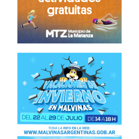
alfabetizar; se le asignó la misión política de
suprimir la indocilidad, mitigando el riesgo de que
las masas se entregaran al instinto de destrucción.
En este esquema decimonónico, la escuela se
erigió como un dispositivo estrictamente
disciplinador.
Históricamente,el preceptor fue confinado al rol de
celador implacable, el guardián del orden, el
gendarme de los pasillos. Sin embargo, la realidad
ha arrollado ese paradigma. Hoy sabemos, y la
ciencia pedagógica lo respalda, que esa supuesta
indocilidad es, en la abrumadora mayoría de los
casos, el síntoma de la exclusión, el hambre, el
abandono o el abuso. El rol ha mutado de manera
copernicana: de aplicar un régimen punitivo, el