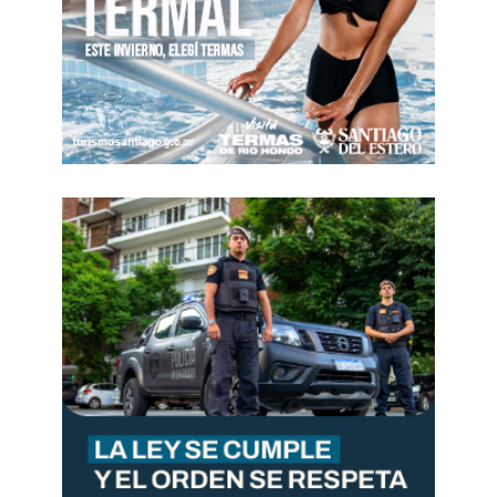
preceptoría.
2. Garantes de la Ley de Protección Integral de
los Derechos de las Niñas, Niños y
Adolescentes 26.061:
Esta es, quizás, la carga más pesada y silenciosa.
La Ley 26.061 establece la corresponsabilidad de
toda la sociedad, pero muy especialmente de las
instituciones del Estado, en la protección de los
menores.
Cuando un preceptor detecta un
indicador de violencia intrafamiliar, abuso, o
trabajo infantil, se convierte por mandato legal
en el primer eslabón del Sistema de Protección
Integral. Sobre sus espaldas recae la obligación
de denunciar, de activar protocolos y de