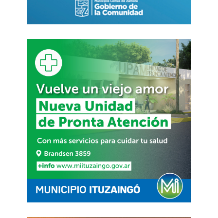
indispensable que posee un entendimiento íntimo
de los vericuetos del terreno, funcionando como un
mapa viviente. Conoce la geografía humana de la
institución mejor que el propio director; orienta al
alumno que naufraga y al docente recién llegado
que desconoce las reglas no escritas del patio.
El preceptor moderno es
nuestro rastreador urbano. Es
él quien descifra los silencios