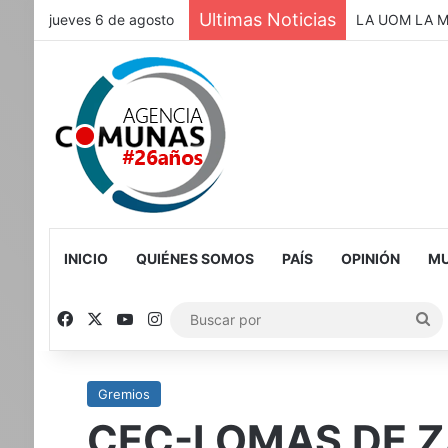
Ultimas Noticias
jueves 6 de agosto
VICENTE LÓPEZ
INICIO
QUIÉNES SOMOS
PAÍS
OPINIÓN
MU
Facebook
X
YouTube
Instagram
Bu
po
Gremios
CEC-LOMAS DE Z