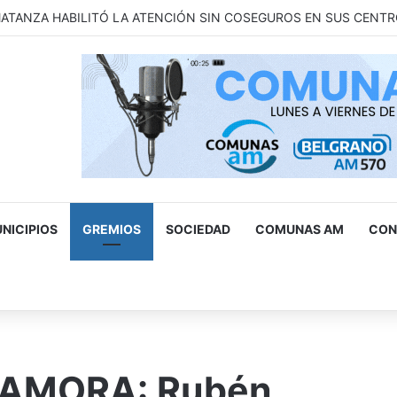
: Invitación a participar del Fondo Juventud para la Acción Climàti
NICIPIOS
GREMIOS
SOCIEDAD
COMUNAS AM
CON
scar
r
AMORA: Rubén