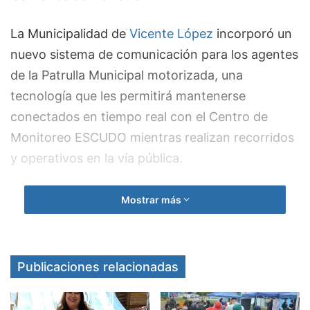
La Municipalidad de
Vicente López
incorporó un
nuevo sistema de comunicación para los agentes
de la Patrulla Municipal motorizada, una
tecnología que les permitirá mantenerse
conectados en tiempo real con el Centro de
Monitoreo ESCUDO mientras realizan recorridos
y operativos en la vía pública.
Durante la presentación de la iniciativa, la
Mostrar más
intendenta
Soledad Martínez
destacó que la
medida «forma parte de la inversión que el
municipio viene realizando en materia de
Publicaciones relacionadas
seguridad y tecnología». Según explicó, el nuevo
equipamiento es «mucho más moderno y ágil» y