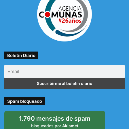
Boletín Diario
Spam bloqueado
1.790 mensajes de spam
bloqueados por
Akismet