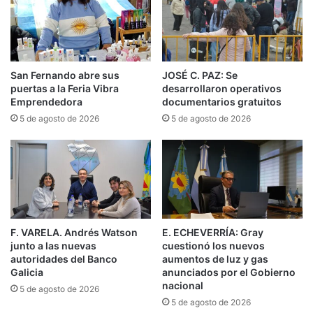
permite que los efectivos puedan conducir las
motos mientras se comunican tanto entre ellos
como con el Centro de Monitoreo.
San Fernando abre sus
JOSÉ C. PAZ: Se
puertas a la Feria Vibra
desarrollaron operativos
Hasta ahora, los agentes debían utilizar equipos
Emprendedora
documentarios gratuitos
de comunicación manuales durante los
5 de agosto de 2026
5 de agosto de 2026
patrullajes. De acuerdo con lo informado por el
municipio, esta modalidad podía dificultar
algunas tareas operativas y generar
distracciones durante la conducción o en
situaciones de intervención.
F. VARELA. Andrés Watson
E. ECHEVERRÍA: Gray
junto a las nuevas
cuestionó los nuevos
Con la incorporación del nuevo sistema, los
autoridades del Banco
aumentos de luz y gas
Galicia
anunciados por el Gobierno
integrantes de la Patrulla de Motos podrán
nacional
5 de agosto de 2026
mantener una comunicación permanente y
5 de agosto de 2026