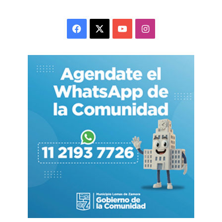
segura sin apartar las manos del manubrio. «Esto
facilita la transmisión de información en tiempo
Facebook
X
YouTube
Instagram
real y contribuye a agilizar la respuesta frente a
emergencias o hechos que requieran una rápida
coordinación», dijeron desde el área de
Seguridad de la comuna.
Martínez remarcó que la incorporación del nuevo
sistema de comunicación «no es una medida
aislada», sino que «forma parte de una estrategia
integral en la que la tecnología atraviesa todas
las áreas vinculadas a la seguridad». La
intendenta sostuvo además que, ante el
incremento del delito y la creciente complejidad
de algunos hechos delictivos, «resulta