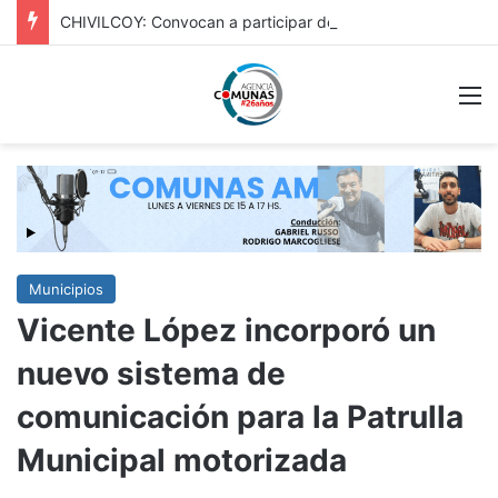
CHIVILCOY: Convocan a participar de la Muestra de la Niñez
M
Municipios
Vicente López incorporó un
nuevo sistema de
comunicación para la Patrulla
Municipal motorizada