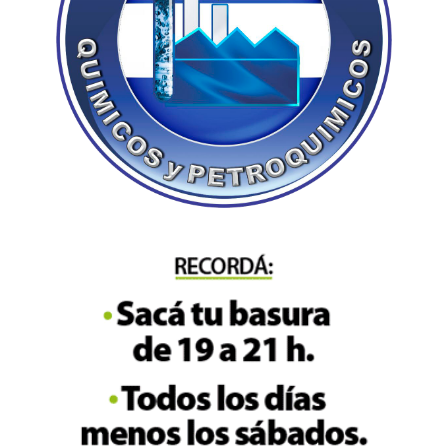
Hasta Henrique Capriles se opuso a esa petición.
Al mismo tiempo que Corina Machado golpeaba
las puertas del Pentágono, a finales de agosto
Capriles reconocía algo de mero sentido común:
“la mayor parte de las personas que quieren una
invasión de Estados Unidos no viven en
Venezuela”. No así Juan Guaidó; todos saben, es
un mercenario barato y ni los venezolanos de
Florida lo quieren.
Si querían premiar a alguien de la oposición en
Venezuela, es bastante obvio que había muchos
otros venezolanos de a pie que están allá
luchando, legítimamente, por sus convicciones y
sin dinero extranjero o de grandes capitales. Si