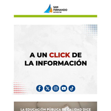
querían intervenir en la política venezolana de
una forma menos obscena, podrían haber
considerado que el dinero del Nóbel los hubiese
financiado por un tiempo. Pero no, tenía que ser
Corina Machado.
Parece bastante obvio que el petróleo, la
“malbendición” de Venezuela, es el factor central
en todo esto. Justo cuando Trump asesina a
desconocidos venezolanos en el Caribe,
buscando distraer al pueblo estadounidense y
una excusa para invadir Venezuela, premian a
una figura conocida que llama a una invasión. No
la premian con el Nobel de Business sino con el
“Nobel de la Paz”. Esas ejecuciones sumarias a