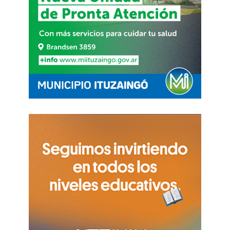
la doctrina Monroe y otras doctrinas para
aplicar”. El influyente pastor, amigo del dictador
Efraín Ríos Montt de Guatemala y de otros
genocidas cristianos como Roberto D’Aubuisson
de El Salvador o Mobutu Sese Seko de Zaire,
quería asesinar a un presidente elegido por el
pueblo que, además, era un ferviente cristiano.
El 9 de diciembre de 2007, en la University of
Miami, una voz de evento anunció, para la
cadena Univision, el “Primer Foro Presidencial del
Partido Republicano en español”, mencionando
las reglas: en el foro en español no se hablará
español.