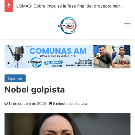
HURLINGAM: IMPORTANTE: REPAVIMENTACIÓN DE VERGARA Y OBRA HIDRÁULICA EN ORIGONE
M
Opinión
Nobel golpista
11 de octubre de 2025
5 minutos de lectura