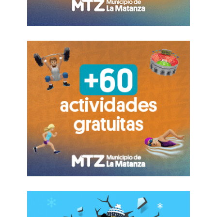
Una de las moderadoras del no debate fue la
María Elena Salinas.
Salinas: “Hace una semana Venezuela rechazó
cambios a la constitución del presidente Hugo
Chávez…”
Los aplausos interrumpieron a María Elena, quien
disimuló una sonrisa.
Salinas: “Muchos creen que Chávez es una
amenaza para la democracia en la región. Si
usted fuera presidente ¿cómo lidiaría con
Chávez?”
Paul: “Bueno, él no es la persona más fácil con