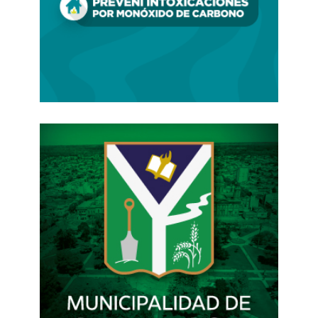
Paul: “…y viajar a Cuba y tener comercio con
Cuba. Pero déjenme decirles por qué tenemos
problemas con ellos: porque hemos estado
metidos en sus asuntos internos hace tanto
tiempo… Nosotros creamos a los Chávez, a los
Castros de este mundo, interfiriendo y creando
caos en sus países y ellos respondieron con sus
líderes legítimos”.
Los abucheos alcanzan su clímax. Miami se lo
quiere comer crudo, sin ron. Las reglas
civilizadas del Foro obligan a seguir indiferentes
al próximo candidato, que ha escuchado muy
bien la voz del pueblo.