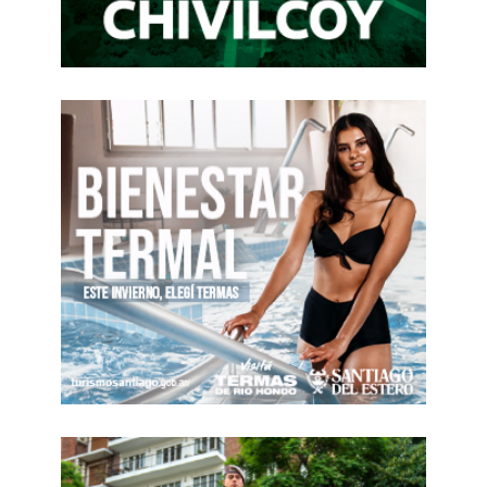
Huckabee (futuro embajador de Trump en Israel):
“Aunque a Chávez lo eligieron, no lo eligieron
para ser un dictador… Mi mamá decía: “si uno le
da suficiente soga a alguien, se van a colgar” y
yo pienso…”
Giuliani: “Yo estoy de acuerdo con la manera en
que el rey Juan Carlos le habló a Chávez.
(Aplausos) Mejor que lo que quiere hacer el
congresista Paul… Hay esperanza de que la
gente entienda la necesidad de mercados
abiertos, de la libertad… Yo creo que al
presidente Calderón, lo eligieron, pero yo creo
que Chávez tuvo algo que ver con eso…”
Sin contar con la participación de Corina