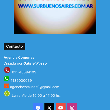
Contacto
Agencia Comunas
Dirigida por
Gabriel Russo
011-46594109
1139000039
agenciacomunas9@gmail.com
Lun a Vie de 10:00 a 17:00 hs.
Facebook
X
YouTube
Instagram