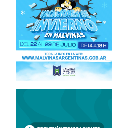
quien lidiar, pero tenemos que lidiar con todas las
personas en el mundo, con respeto, tratando de
dialogar y comerciar con…”
Fuertes abucheos. Ron Paul, con su mirada
cansada, pero con el rostro ya curtido por largos
años de disidente conservador, insistió:
Paul: “…hablamos con Stalin, hablamos con
Krushev. Hablamos con Mao… De hecho,
debemos hablar con Cuba…”
Los abucheos crecieron como un huracán sobre
Miami.