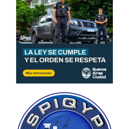
Machado en el golpe del 2002 (se podría decir
que eso ocurrió hace dos décadas y todos
pueden corregir en la marcha) sus últimas
peticiones públicas, en 2025, a una invasión
militar de Estados Unidos a Venezuela, la
inhabilitaban para cualquier Nobel de la Paz.
La tan deseada invasión de Venezuela, vieja
brutalidad imperialista apoyada por el clásico
cipayismo del colonizado con privilegios, dejaría
miles de muertos, sino una guerra civil o una
nueva Palestina a la cual desangrar con
sucesivos bombardeos y estratégicos “acuerdos
de paz”.