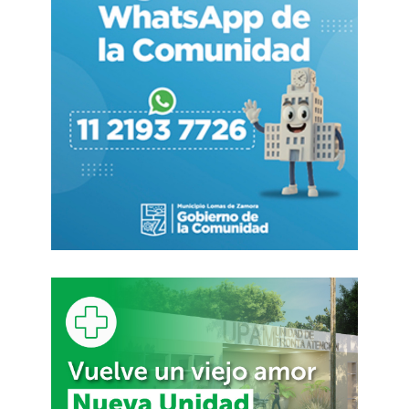
Pereira, Héctor Ramírez y Daniel Comisso,
participantes del golpe “contra la dictadura”.
Frustrado por el fracasado, el 23 de agosto de
2005 el televangelista Pat Robertson, ante las
cámaras de televisión de su poderoso Club700,
se dirigió a un millón de fieles para proponer
asesinar a Hugo Chávez “por destruir la
economía de Venezuela, por permitir la
infiltración de los comunistas y de los islámicos
en su gabinete”. No importa que nada de esto
sea cierto. “La opción de un asesinato es
claramente más económica que lanzar una
guerra… con esto no vamos a interrumpir el
suministro de petróleo de Venezuela… tenemos