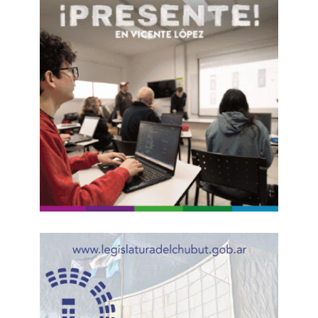
piacere, sin juicio debido, fueron aplaudidas por
Corina Machado. En Fox News, las calificó de
“valentía y claridad ante una empresa criminal
que trae miseria a nuestro pueblo y desestabiliza
la región para dañar a los Estados Unidos”.
Claro, qué se puede esperar de un galardón, más
famoso que prestigioso, que distinguió a
genocidas históricos como Henry Kissinger y a
ángeles como Obama quien, mientras sonreía,
bombardeaba todo lo que se movía en el Medio
Oriente, récord que incluye desde niños
masacrados por drones hasta la destrucción de
Libia, un país con un desarrollo remarcable y con
un independentismo peligroso. Siempre en