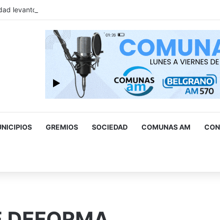
ad levantó cerca de 500 estacionamientos truchos para personas 
NICIPIOS
GREMIOS
SOCIEDAD
COMUNAS AM
CON
scar
r
E DEFORMA