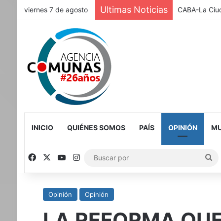
Ultimas Noticias
viernes 7 de agosto
CABA-La Ciud
INICIO
QUIÉNES SOMOS
PAÍS
OPINIÓN
MU
Facebook
X
YouTube
Instagram
Bu
po
Opinión
Opinión
LA REFORMA QU