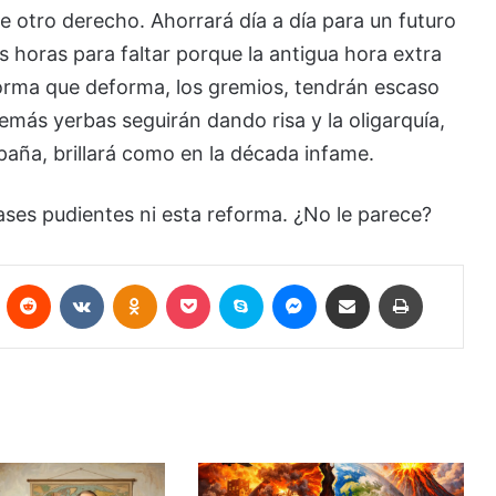
 otro derecho. Ahorrará día a día para un futuro
as horas para faltar porque la antigua hora extra
rma que deforma, los gremios, tendrán escaso
más yerbas seguirán dando risa y la oligarquía,
paña, brillará como en la década infame.
ases pudientes ni esta reforma. ¿No le parece?
Pinterest
Reddit
VKontakte
Odnoklassniki
Pocket
Skype
Messenger
Compartir por correo electrónico
Imprimir