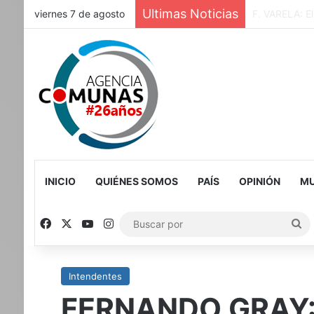
Ultimas Noticias
viernes 7 de agosto
CABA-La Ciud
INICIO
QUIÉNES SOMOS
PAÍS
OPINIÓN
MU
Facebook
X
YouTube
Instagram
Bu
po
Intendentes
FERNANDO GRAY: 