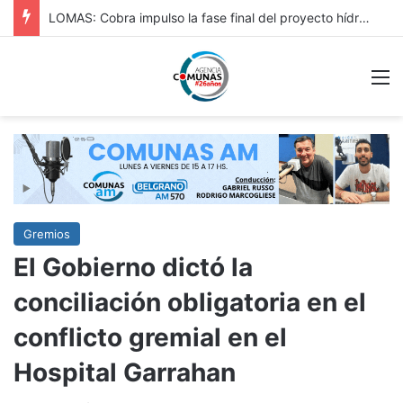
HURLINGAM: IMPORTANTE: REPAVIMENTACIÓN DE VERGARA Y OBRA HIDRÁULICA EN ORIGONE
M
Gremios
El Gobierno dictó la
conciliación obligatoria en el
conflicto gremial en el
Hospital Garrahan