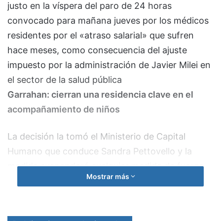
justo en la víspera del paro de 24 horas
convocado para mañana jueves por los médicos
residentes por el «atraso salarial» que sufren
hace meses, como consecuencia del ajuste
impuesto por la administración de Javier Milei en
el sector de la salud pública
Garrahan: cierran una residencia clave en el
acompañamiento de niños
La decisión la tomó el Ministerio de Capital
Humano que conduce Sandra Pettovello y la
medida suspenderá cualquier medida de fuerza
Mostrar más
durante 15 días. El Gobierno dispuso así «dar por
iniciado un período de conciliación obligatoria
por el término de 15 días, de acuerdo con lo