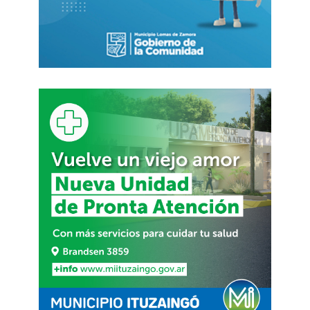
En esa línea, los profesionales también se
ocupan de intervenciones oncológicas como la
extracción de tumores sólidos, neuroblastomas y
osteosarcomas. Además de procedimientos que,
lógicamente, acompañan tratamientos de
quimioterapia o radioterapia. Sin los residentes
de trabajo social, los pacientes quedan aislados y
sin un tratamiento integral que aborde los
problemas en sus hogares.
Por GINO VIGLIANCO
FUENTE EL DESTAPE