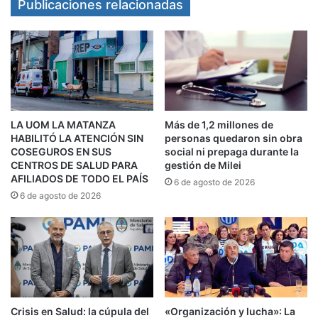
Publicaciones relacionadas
establecido en el Artículo 11° de la normativa
preindicada, debiendo retrotraerse la situación a
la existente con anterioridad al inicio del
conflicto y por el plazo de duración del presente
procedimiento conciliatorio», reza el escrito al
que accedió El Destape.
LA UOM LA MATANZA
Más de 1,2 millones de
HABILITÓ LA ATENCIÓN SIN
personas quedaron sin obra
También intimó a los gremios ATE y la Asociación
COSEGUROS EN SUS
social ni prepaga durante la
CENTROS DE SALUD PARA
gestión de Milei
de Profesionales y Técnicos del Garrahan a
AFILIADOS DE TODO EL PAÍS
6 de agosto de 2026
«dejar sin efecto, durante el período indicado en
6 de agosto de 2026
el artículo anterior, toda medida de acción
directa que estuviesen implementando y/o
tuvieran previsto implementar, prestando
servicios de manera normal y habitual». Además
del paro de residentes que había sido convocado
Crisis en Salud: la cúpula del
«Organización y lucha»: La