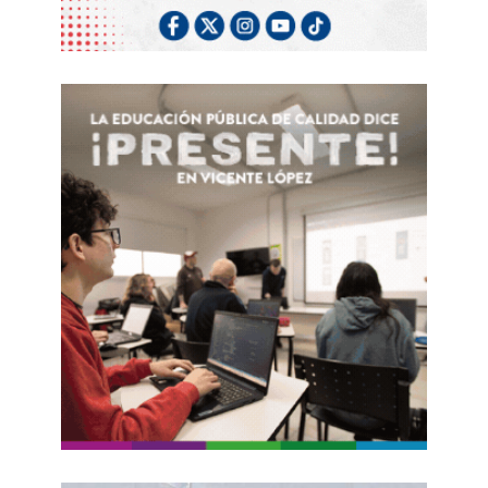
through
de una eventual depreciación del peso a
precios», lo describió
Melisa Sala
, economista
de
LCG
, a
El Destape
.
FUENTE. EL DESTAPE