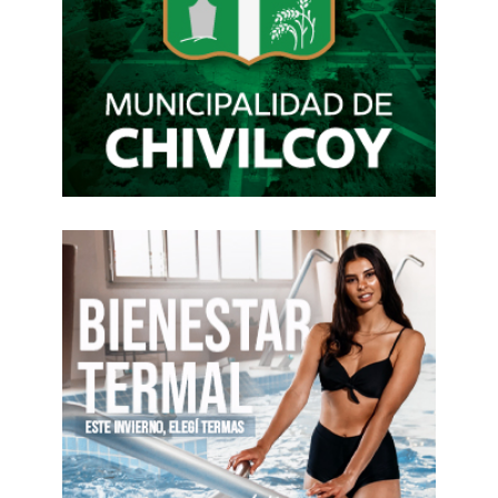
vacaciones de invierno.
También a una
aceleración de los regulados
,
debido a que las tarifas de luz y gas del AMBA
mantienen su suba indexada en el marco de la
Revisión Quinquenal Tarifaria, a lo que se suma el
incremento en el subte y en los colectivos (en
CABA y PBA subieron 3,5% y los dependientes
de Nación en el AMBA aumentaron un 6,1%).
Además hubo
incrementos de precios
importantes en alimentos y bebidas
(del 2,3%
para
C&T
), en la categoría mantenimiento del
hogar y en los artículos de limpieza.