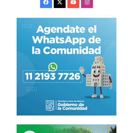
Facebook
X
YouTube
Instagram
remarcaciones de precios
, muchas a partir del
nuevo mes que inicia este viernes.
Uno de los rubros que anticipa el traslado a
precios es el
alimenticio
. Fuentes del mercado
precisaron a
El Destape
que
la carne subió en
todo julio un 5%
, aproximadamente el doble que
el promedio del sector. También señalaron que
el
trigo
y el
maíz
aumentaron cerca de un 10%.
Aun más, es posible que
en agosto la inflación de
los alimentos se vea presionada por otro factor:
la baja de las retenciones de un 20%
anunciada
por Milei el sábado con vigencia desde este
viernes 1º de agosto. El peligro, como siempre,