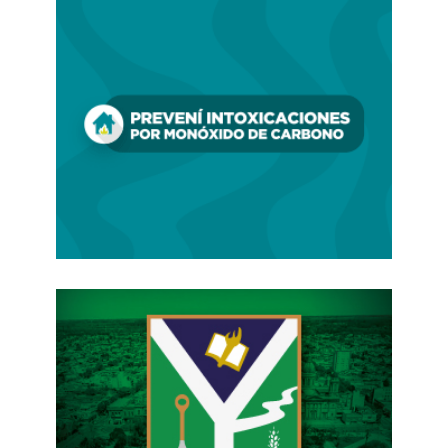
En el bimestre pasado, el gobierno de
Javier
Milei
había salido a festejar la perforación del
piso de 2% en la inflación, gracias a la sucesión
de un IPC de un 1,5% en mayo y uno apenas más
alto, de un 1,6%, en junio.
Pero esta racha parece haberse cortado.
Las
consultoras anticipan que la suba de precios de
julio fue de casi 2 puntos
.
LCG
pronostica un
1,8% y
Analytica
y
C&T
un 1,9%.
Como los principales factores de esta suba, citan
a
aumentos en el rubro de esparcimiento y
gastronomía
, con sus típicos
aumentos estacionales asociados a las