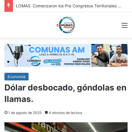
Dabi: continúan en Chivilcoy los controles vehiculares y refuerzan la prevención en accesos y espacios públicos
M
Economía
Dólar desbocado, góndolas en
llamas.
1 de agosto de 2025
4 minutos de lectura