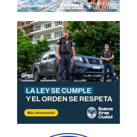
¿Se trasladó a la inflación la
suba del dólar de julio?
Sin embargo, las consultoras apuntan a que
la
inflación núcleo (que excluye tanto los precios
regulados como los estacionales) estuvo por
debajo del promedio
. Para
C&T
, aumentó solo
un
1,4%
, cifra que, de confirmarse por parte del
Indec, sería la más baja para esta categoría en
cinco años.
Se trata de un indicador de que
en julio no habría
habido un importante traslado de la suba del
dólar a precios
(o
pass through
), pese a que la
divisa estadounidense aumentó un 10% durante