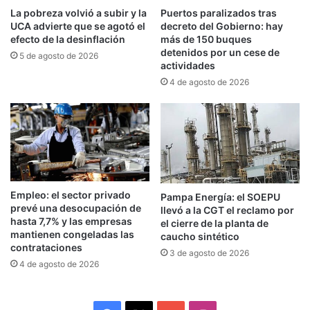
La pobreza volvió a subir y la
Puertos paralizados tras
UCA advierte que se agotó el
decreto del Gobierno: hay
Si, como indican las consultoras, la inflación de
efecto de la desinflación
más de 150 buques
detenidos por un cese de
julio fue de aproximadamente un 1,9% sin
5 de agosto de 2026
actividades
traslado a precios de la suba del tipo de
4 de agosto de 2026
cambio,
lo que cabe esperar es que el IPC de
agosto vuelva a estar por encima del 2%
y que
sea el tercer mes consecutivo en el que se
acelera.
Empleo: el sector privado
Pampa Energía: el SOEPU
Lo que ocurrió es que
la disparada del dólar de
prevé una desocupación de
llevó a la CGT el reclamo por
esta última semana fue del 5%
(el oficial arrancó
hasta 7,7% y las empresas
el cierre de la planta de
mantienen congeladas las
caucho sintético
en 1.300 pesos y llegó a tocar hoy los 1.380
contrataciones
3 de agosto de 2026
pesos). O sea,
aumentó en cuatro días hábiles lo
4 de agosto de 2026
mismo que había subido en todo el resto del
mes
, lo que terminó por
desencadenar las