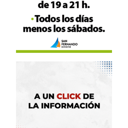
Los economistas apuntan a que esto
se debió a
la baja nominalidad de la inflación
, pero también
al
atraso del salario real
, que no deja margen a
subir precios sin perder rentabilidad, y
al modelo
de apertura comercial de Milei
, que elimina el
factor del aumento de los insumos importados.
«En un escenario más volátil, con subas y bajas,
la respuesta de ajuste de precios no es tan lineal
como antes. Además, es posible que con la
actividad que no despega con fuerza y con la
mayor apertura de importaciones que disciplina
precios, el segmento minorista siga apostando a
una baja de márgenes (en la medida de lo
posible), lo que actúa como contrapeso
achicando (o demorando) el usual
pass