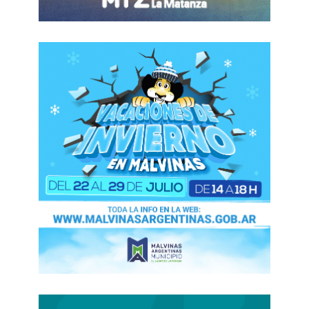
modelos entre un 1% y un 4%
, con un promedio
de casi el 3%. Un hecho en el que pesó el relativo
congelamiento frente a la suba del dólar post
salida del cepo, pero que nuevamente tuvo como
desencadenante el fuerte incremento del tipo de
cambio en julio y, especialmente, en esta última
semana.
La
inflación
presentó una
nueva suba en
julio
para acercarse otra vez a los 2 puntos
. Lo
más preocupante es que
recién en esta semana,
en la que el dólar se disparó un 5%, comenzó a
plantearse realmente el traslado a precios de la
suba del tipo de cambio en el mes.
Un panorama
que, a priori, deja al IPC de julio como un
piso
previo a una mayor aceleración en agosto.