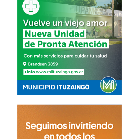
es que productores, cerealeras y frigoríficos
quieran trasladar a los precios internos la mayor
rentabilidad que comenzarán a tener a partir de
ahora en su precio de exportación.
En el mismo sentido, el
pass through
afectará
directamente al consumo masivo.
El dueño de
uno de los autoservicios mayoristas más
importantes del país
advirtió a
El Destape
que el
aumento del tipo de cambio, sobre todo el de
esta semana,
se va a ir a precios en alimentos e
insumos básicos como el aceite y la harina
, dos
productos con típico efecto multiplicador en el
sector. En paralelo, fuentes cercanas a
las
grandes cadenas de