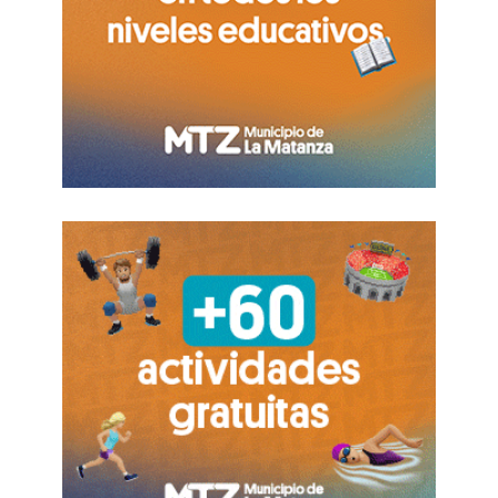
supermercados
anticiparon que
comenzarán a
aplicarse subas de entre un 4% y un 9% en las
listas.
Por otra parte, los trascendidos indican que
las
automotrices subirán los precios de sus
modelos
, muchos con fuerte componente de
insumos importados, hasta un 9% desde agosto.
Incluso, señalan que el incremento de precios iba
a ser cercano a la mitad, pero que terminó por
duplicarse debido a la suba del dólar de esta
semana.
Por lo pronto,
El Destape
pudo comprobar que,
en agosto,
Ford aumentará los precios de sus