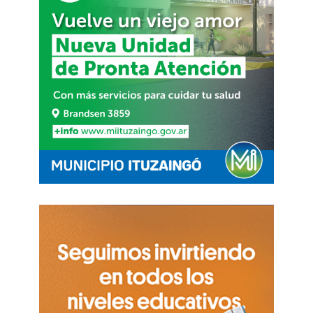
complicado para el rubro del consumo masivo,
que acumula más de 18 meses resentido.
La lista de candidatos a quedarse con el
supermercado de origen francés
Otro de
los candidatos de la lista de
interesados,
aunque aparece un escalón más
abajo en la tabla de preferencias, es
Alfredo
Coto, dueño de la mega cadena que lleva su
apellido.
También presentaron su propuesta
Invertal y los dueños de Newsan, la mayor
cadena electrónica de Argentina. Los dueños de
Havanna y el grupo, cuyo dueño es Roberto
Cherñajovsky, se unieron para poner sobre la
mesa su oferta por Carrefour.