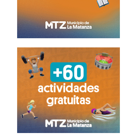
Atrás quedó el interés de
los supermercados
chinos y de la cadena DÍA
, que buscan quedarse
con los comercios de proximidad (Carrefour
Express). Es que el objetivo de la firma francesa
es desprenderse del paquete completo y no en
segmentos (
80 híper; 80 market; 35 mayoristas
y 450 del modelo Express).
Chango Más o Coto: ¿puede
haber monopolio?
En caso de que el CEO de Carrefour, Alexandre
Bompard, se incline por Coto o De Narváez, el
sector entrará en un posible contexto de
monopolio, que deberá ser analizado por el