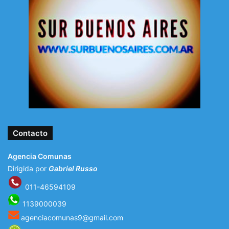
Contacto
Agencia Comunas
Dirigida por
Gabriel Russo
011-46594109
1139000039
agenciacomunas9@gmail.com