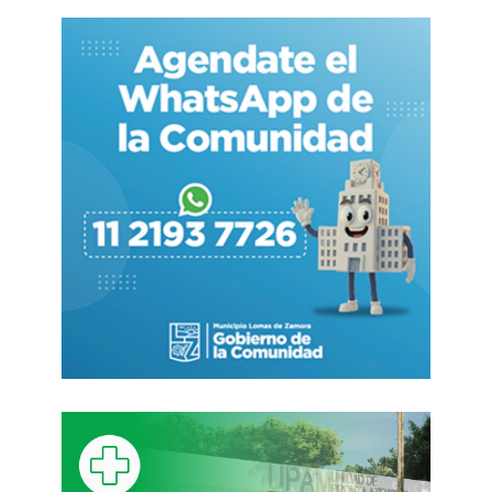
nacional y empresario es propietario del Grupo
GDN y es dueño de Changomás,
otro gigante
supermercadista, que incorporó en el 2000, tras
quedarse con el control local del grupo
norteamericano Walmart.
Según
la nota de Andrés Sanguinetti, publicada
en este medio
, la propuesta «debía acercarse a
unos u$s2.000 millones, con el correr de los días
y las semanas, las pretensiones del grupo
europeo fueron bajando al punto que
ahora se
especula con una venta que rondaría entre los
u$s800 millones y los u$s1.000 millones».
La medida de Carrefour llega en un momento