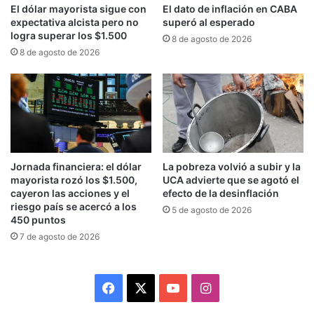
mercados que considera más estratégicos en la
El dólar mayorista sigue con
El dato de inflación en CABA
región (Francia, España y Brasil).
expectativa alcista pero no
superó al esperado
logra superar los $1.500
8 de agosto de 2026
8 de agosto de 2026
Pese a que aún no hay un candidato confirmado
para quedarse con la totalidad de la cadena —en
un momento se hablaba de la posibilidad de que
Carrefour solo vendiera sus locales
«Express»—,
sí hay un interesado que parece
estar más cerca de concretar la operación
y
Jornada financiera: el dólar
La pobreza volvió a subir y la
mayorista rozó los $1.500,
UCA advierte que se agotó el
comenzar a controlar las 700 sucursales que hoy
cayeron las acciones y el
efecto de la desinflación
maneja la compañía francesa.
riesgo país se acercó a los
5 de agosto de 2026
450 puntos
7 de agosto de 2026
Carrefour: este empresario está
a punto de comprar la cadena
Facebook
X
YouTube
Instagram
Se trata de Francisco de Narváez. El exdiputado