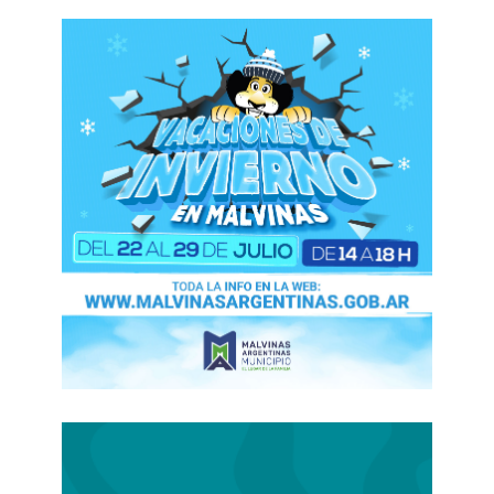
Gobierno.
Coto
, por ejemplo, ya cuenta con 120 sucursales
y 20.000 empleados a su cargo,
en diversas
áreas, tanto en centros comerciales como en su
planta industrial. Concentra la mayor parte de su
negocio en la Provincia y Ciudad de Buenos
Aires, aunque también está establecido en Mar
del Plata, Neuquén, Santa Fe y Mendoza.
Respecto de Changomás,
De Narváez registra
92 tiendas en diferentes formatos y 9.400
empleados.
Está presente en 21 provincias y en
la Capital Federal.