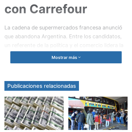
con Carrefour
La cadena de supermercados francesa anunció
que abandona Argentina. Entre los candidatos,
un referente de la política y el comercio lidera la
disputa.
Mostrar más
La venta de Carrefour Argentina
avanza y la lista
de candidatos a quedarse con sus activos locales
se va haciendo cada vez más corta. Es que el
Publicaciones relacionadas
proceso entró en una etapa de definiciones y
podría culminar entre este mes y el próximo.
La cadena francesa, de este modo, busca
desprenderse de su filial local y enfocarse en