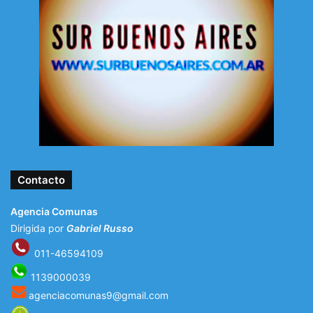
Contacto
Agencia Comunas
Dirigida por
Gabriel Russo
011-46594109
1139000039
agenciacomunas9@gmail.com