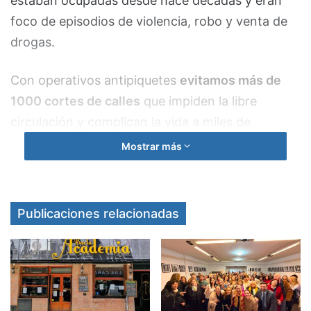
estaban ocupadas desde hace décadas y eran
foco de episodios de violencia, robo y venta de
drogas.
Con operativos antipiquetes
evitamos más de
1000 cortes de calles
que impiden la libre
circulación y complican la vida a miles de
personas.
Mostrar más
Los comerciantes de Retiro, Flores, Once y
Constitución vieron escuchado su histórico
Publicaciones relacionadas
reclamo: por decisión del jefe de Gobierno, Jorge
Macri, se
desalojó a los manteros
que vendían
mercadería ilegal y competían de manera desleal
con los que pagan impuestos todos los meses.