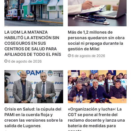
libres del pueblo. Nosotros, en particular,
teníamos una casa que estaba repartida en
tres lugares: San Justo, Catán- Laferrere y
LA UOM LA MATANZA
Más de 1,2 millones de
Cañuelas. Sufrimos inmediatamente el golpe
HABILITÓ LA ATENCIÓN SIN
personas quedaron sin obra
porque hubo que cerrar la sede ubicada en
COSEGUROS EN SUS
social ni prepaga durante la
CENTROS DE SALUD PARA
gestión de Milei
Laferrere y también la de Cañuelas. Y c
uando
AFILIADOS DE TODO EL PAÍS
6 de agosto de 2026
las casas se achican uno empieza a buscar
6 de agosto de 2026
cobijo y a reorganizarse
, pero sin perder la
esperanza, sin perder la alegría, sin dejar de
creer que es posible seguir militando”,
remarcó.
Crisis en Salud: la cúpula del
«Organización y lucha»: La
“
Inauguramos formalmente nuestra nueva
PAMI en la cuerda floja y
CGT se pone al frente del
casa tras tiempos difíciles y cierres
crecen las versiones sobre la
reclamo docente y lanza una
salida de Lugones
bateria de medidas para
forzados
por el gobierno actual, pero