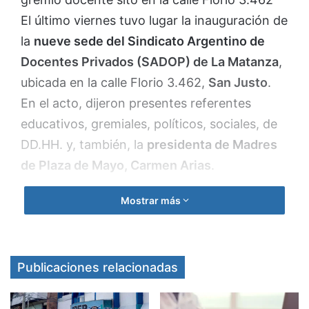
El último viernes tuvo lugar la inauguración de
la
nueve sede del Sindicato Argentino de
Docentes Privados (SADOP) de La Matanza
,
ubicada en la calle Florio 3.462,
San Justo
.
En el acto, dijeron presentes referentes
educativos, gremiales, políticos, sociales, de
DD.HH. y, también, la
presidenta de Madres
de Plaza de Mayo, Carmen Arias
.
Mostrar más
Durante el flamante corte de cintas, en
donde se realizó
“un minuto de rock”
en
homenaje al
Indio Solari
, Romina Cortaberría,
titular del SADOP local, tomó la palabra: “Este
Publicaciones relacionadas
gobierno tan nefasto y tan cruel apenas
asumió impactó en todas las organizaciones