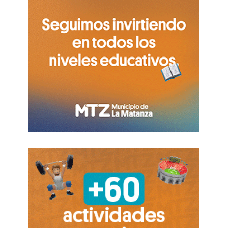
que el gobierno actual se fuera ya, pero
debemos esperar. Espero
que la gente tome
conciencia de lo que tenemos en el
gobierno
. No los pueden volver a votar. La
gente debe tomar conciencia.
Están
destruyendo el país
”.
En el acto estuvieron: La titular de SADOP
provincia, Adriana Donzeli; Heraldo Cayuqueo
de la CGT Matanza; Orestes «Beto» Galeano,
CTA Autónoma; Daniel Tronty, CTA; María
«Luly» Vilariño, SUTEP Matanza; Alejandro
Moreira, Trabajo Matanza; Liliana Galeano,
Hijos Matanza; Viviana Oscari, Barrios de Pie,
entre otros funcionarios, dirigentes y