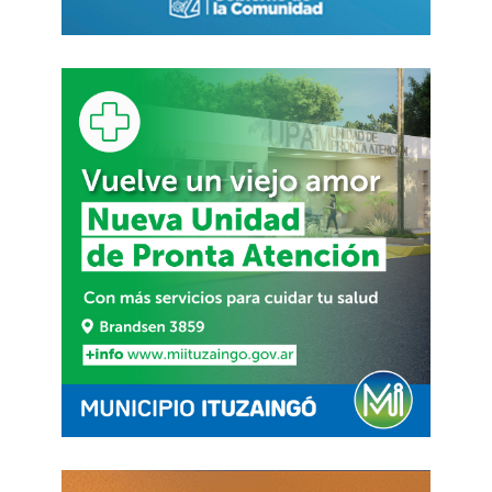
calles del partido”. “Estoy contenta de volver
a La Matanza y de que hoy un gremio esté
creciendo”, expresó.
Sobre el legado de Hebe de Bonafini,
enfatizó: “Ella y las otras madres
me dieron
este rol que voy a cumplir honradamente
porque ahora somos muy poquitas
. Para mí
es un honor, por supuesto. Se lo dije a Hebe
cuando me dio el pañuelo; fue
el premio mas
importante de mi vida
”.
Por último, respecto al contexto actual dijo
“el país está muy mal, la gente no tiene para
comer y la situación es insostenible; quisiera