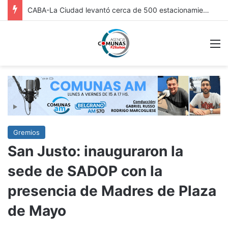
FRICC 2026: EN ITUZAINGÓ ESTÁ ABIERTA LA INSCRIPCIÓN A LAS RONDAS DE VINCULACIÓN PARA ARTESANOS, ARTISTAS Y EMPRENDEDORES CULTURALES
M
Gremios
San Justo: inauguraron la
sede de SADOP con la
presencia de Madres de Plaza
de Mayo