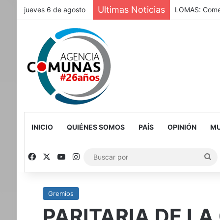
Ultimas Noticias
jueves 6 de agosto
LOMAS: Comenz
INICIO
QUIÉNES SOMOS
PAÍS
OPINIÓN
MU
Facebook
X
YouTube
Instagram
Bu
po
Gremios
PARITARIA DE LA