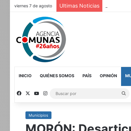
Ultimas Noticias
viernes 7 de agosto
CABA-La Ciud
INICIO
QUIÉNES SOMOS
PAÍS
OPINIÓN
MU
Facebook
X
YouTube
Instagram
Bu
po
Municipios
MORÓN: Desarticu