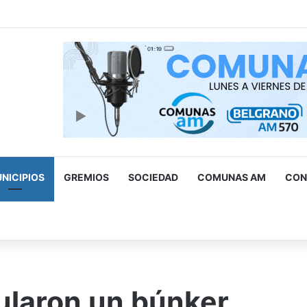
ad levantó cerca de 500 estacionamientos truchos para personas 
NICIPIOS
GREMIOS
SOCIEDAD
COMUNAS AM
CON
scar
r
laron un búnker