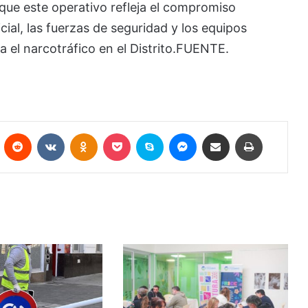
ue este operativo refleja el compromiso
ial, las fuerzas de seguridad y los equipos
a el narcotráfico en el Distrito.FUENTE.
Pinterest
Reddit
VKontakte
Odnoklassniki
Pocket
Skype
Messenger
Compartir por correo electrónico
Imprimir