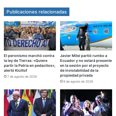
Publicaciones relacionadas
Luego de semanas de estrés político por los
cierres de listas, al Gobierno se le vinieron días
de tensión económica con el dólar en el techo de
El peronismo marchó contra
Javier Milei partió rumbo a
la ley de Tierras: «Quiere
Ecuador y no estará presente
la banda. Entrevistas urgentes, con Javier Milei y
partir la Patria en pedacitos»,
en la sesión por el proyecto
Luis Caputo como protagonistas, y un
alertó Kicillof
de inviolabilidad de la
propiedad privada
7 de agosto de 2026
comunicado y desembolso apurado del FMI para
6 de agosto de 2026
intentar una tranquilidad que no fue ni es tal. Con
la divisa norteamericana inquieta,
se aceleran
movimientos en una vereda y otra.