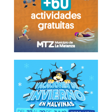
(gobernador de Santiago del Estero) y Juan
Schiaretti (exmandatario de Córdoba) por si
llegara a haber una Asamblea Legislativa».
La política empieza a moverse, acurrucarse y
animarse. Están viendo que se puede y es hora
de dar un paso adelante. El dólar inquieto y la
recesión ayudan. Las elecciones podrían llegar a
ser una anécdota si el panorama se torna
oscuro.
Muchos repiten un mismo libreto: «En
2001 no había inflación, había deflación».
Mientras,
Milei mira para adentro y empuja la
renuncia de su principal enemiga pública
hoy.
No, no es Cristina Kirchner. Es Victoria
Villarruel. Su vicepresidenta.