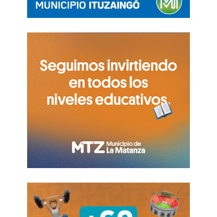
Casa Rosada
Tras el escándalo, Milei lo sostiene a Cúneo
Libarona y por ahora no renuncia
Por Jonathan Heguier
En parte es coincidente con otra versión de un
consultor que nada tiene que ver con la Rosada y
que hace unas semanas en estricto
off the
record
le confió a
El Destape
:
«Se está
trabajando en un proyecto para un binomio
federal que liderarán Gerardo Zamora