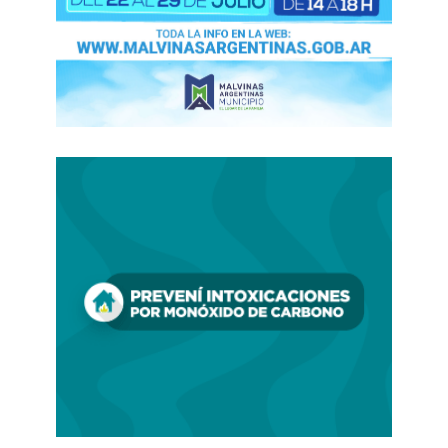
El mandatario puso a parte de su gabinete
a erosionar a Villarruel hasta agotarla
. Ya ni el
diplomático Guillermo Francos puede disimularlo
y sale a lo Milei a cuestionar a la vicepresidenta.
La presidenta del Senado deja trascender que no
hay manera de que renuncie y acompañará a
Milei hasta el final del mandato. Patricia Bullrich
si es elegida senadora seguirá con parte de esta
tarea en 2026 dentro de la Cámara alta.
Jonathan Heguier
-EL DESTAPE