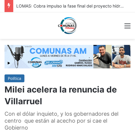
HURLINGAM: IMPORTANTE: REPAVIMENTACIÓN DE VERGARA Y OBRA HIDRÁULICA EN ORIGONE
M
Política
Milei acelera la renuncia de
Villarruel
Con el dólar inquieto, y los gobernadores del
centro que están al acecho por si cae el
Gobierno