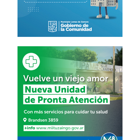
pensado a corto plazo. No nos saca votos en
ninguna provincia este año. En todo caso les
saca votos a todos y no nos perjudica. Tampoco
vemos que vayan a usar a sus diputados para
votar contra nosotros en el Congreso o que se
animen a votar un posible juicio político a Milei en
el Senado. Pero sí se posicionan para poner un
presidente si esto sale mal», dijo este
funcionario.
MÁS INFO