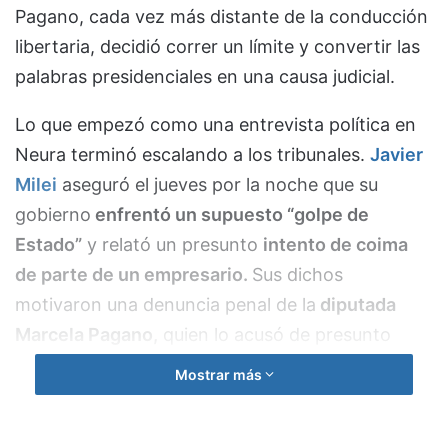
Pagano, cada vez más distante de la conducción
libertaria, decidió correr un límite y convertir las
palabras presidenciales en una causa judicial.
Lo que empezó como una entrevista política en
Neura terminó escalando a los tribunales.
Javier
Milei
aseguró el jueves por la noche que su
gobierno
enfrentó un supuesto “golpe de
Estado”
y relató un presunto
intento de coima
de parte de un empresario.
Sus dichos
motivaron una denuncia penal de la
diputada
Marcela Pagano,
quien lo acusó de presunto
encubrimiento.
Mostrar más
Según Pagano, Milei no podía hablar