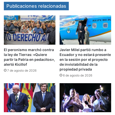
públicamente de hechos de semejante gravedad
Publicaciones relacionadas
sin denunciarlos. En su presentación judicial
sostiene que,
si Milei tenía conocimiento de
posibles delitos contra el orden constitucional y
de un supuesto hecho de corrupción, estaba
obligado a dar intervención
a la Justicia.
El peronismo marchó contra
Javier Milei partió rumbo a
Del enemigo permanente al expediente
la ley de Tierras: «Quiere
Ecuador y no estará presente
partir la Patria en pedacitos»,
en la sesión por el proyecto
alertó Kicillof
de inviolabilidad de la
La entrevista fue el jueves por la noche en Neura.
propiedad privada
7 de agosto de 2026
Allí, Milei volvió a insistir con que hay sectores
6 de agosto de 2026
que buscan perjudicar a su gestión. En ese
contexto aseguró que, después del triunfo
libertario en las elecciones porteñas -que vinculó
al actual jefe de Gabinete, Manuel Adorni- hubo
un
intento de desestabilizar a su gobierno.