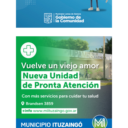
La coima sin nombre
Pero el supuesto golpe no fue lo único que
terminó bajo la lupa. Durante la charla,
Milei
también habló de un empresario que habría
intentado ofrecer una coima
. No dio demasiados
detalles. Tampoco nombres. El episodio quedó
suspendido en el aire, como una escena narrada
a medias.
Ahí es donde Pagano volvió a detenerse. Según
la legisladora,
el relato podría encuadrar en un
posible delito de cohecho activo
.
FUENTE. PÁG 12