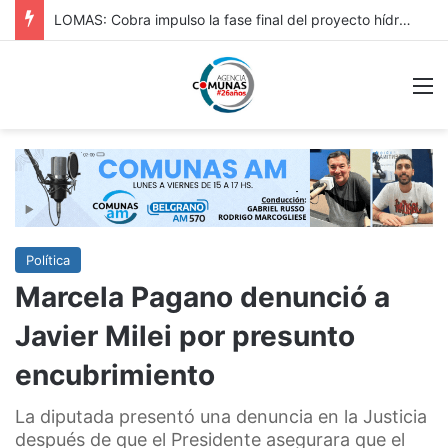
HURLINGAM: IMPORTANTE: REPAVIMENTACIÓN DE VERGARA Y OBRA HIDRÁULICA EN ORIGONE
M
Política
Marcela Pagano denunció a
Javier Milei por presunto
encubrimiento
La diputada presentó una denuncia en la Justicia
después de que el Presidente asegurara que el