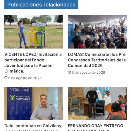
Publicaciones relacionadas
expresó Sujarchuk. Esta medida incluye el acto y
desfile que estaba previsto realizarse el 25 de
Mayo en Belén de
Escobar
.
Asimismo, el decreto reconoce y destaca la labor
de todo el personal municipal, que
VICENTE LÓPEZ: Invitación a
LOMAS: Comenzaron los Pre
conjuntamente con Defensa Civil, Bomberos
participar del Fondo
Congresos Territoriales de la
Voluntarios y las fuerzas de seguridad
Juventud para la Acción
Comunidad 2026
Climàtica.
6 de agosto de 2026
bonaerenses, actuaron durante el evento
6 de agosto de 2026
climático.
Dabi: continúan en Chivilcoy
FERNANDO GRAY ENTREGÓ