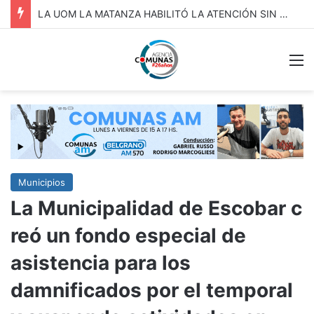
VICENTE LÓPEZ: Invitación a participar del Fondo Juventud para la Acción Climàtica.
M
Municipios
La Municipalidad de Escobar c
reó un fondo especial de
asistencia para los
damnificados por el temporal