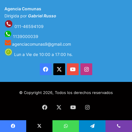
Agencia Comunas
Dirigida por
Gabriel Russo
011-46594109
1139000039
agenciacomunas9@gmail.com
Lun a Vie de 10:00 a 17:00 hs.
Facebook
X
YouTube
Instagram
© Copyright 2026, Todos los derechos reservados
Facebook
X
YouTube
Instagram
Facebook
X
WhatsApp
Telegram
Viber