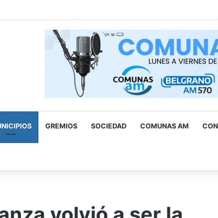
a impulso la fase final del proyecto hídrico sobre la calle Melbe
NICIPIOS
GREMIOS
SOCIEDAD
COMUNAS AM
CON
scar
r
nza volvió a ser la