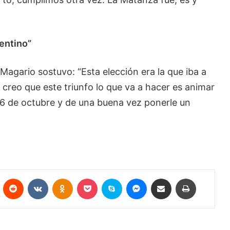
gentino”
Magario sostuvo: “Esta elección era la que iba a
 creo que este triunfo lo que va a hacer es animar
 26 de octubre y de una buena vez ponerle un
Pinterest
Reddit
VKontakte
Odnoklassniki
Pocket
Skype
Messenger
Compartir por correo electrónico
Imprimir