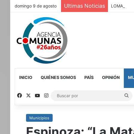
Ultimas Noticias
domingo 9 de agosto
LOMAS: Cobr
INICIO
QUIÉNES SOMOS
PAÍS
OPINIÓN
MU
Facebook
X
YouTube
Instagram
Bu
po
Municipios
Espinoza: “La Mata