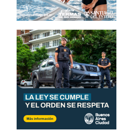
Gomerías Neumen, Roberto Méndez, quien sin
tapujos admitió que estaban robándole a los
argentinos con el precio de los neumáticos.
Para el capital concentrado, esperar suele ser
rentable, pero para el trabajador la espera se
mide en angustia, deuda y miedo al despido. Si la
crisis se convierte en negocio, entonces el ajuste
deja de ser una respuesta económica para
convertirse en una decisión política y cuando eso
ocurre, el problema ya no es la coyuntura, es el
modelo.
* Secretario general del Sindicato de