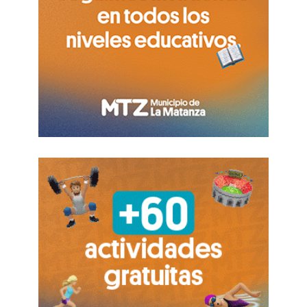
ejercen la logomaquia (hablan sin definir nada).
De igual forma, gran parte del sindicalismo en
vez de proyectarse sobre la rica historia y gloria
que posee en la Argentina desplaza a esta por
estos nuevos gurúes.
PATRÓN DEL RESCATE ETERNO Y EL DESPIDO
SEGURO
Javier Madanes Quintanilla ilustra esta lógica con
precisión quirúrgica. Dueño de Fate y Aluar, su
expansión estuvo históricamente atada a
decisiones estatales. En los años ochenta, la
estatización de deudas privadas por más de
doscientos millones de dólares trasladó al
conjunto de la sociedad costos que nunca