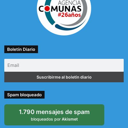
Boletín Diario
Spam bloqueado
1.790 mensajes de spam
bloqueados por
Akismet