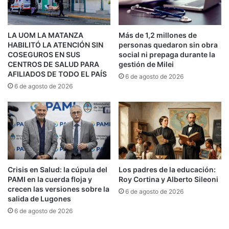
discurso público se vuelve cada vez más
primario, más visceral y más fácil de manipular.
LA UOM LA MATANZA
Más de 1,2 millones de
En ese vacío prosperó una narrativa funcional al
HABILITÓ LA ATENCIÓN SIN
personas quedaron sin obra
COSEGUROS EN SUS
social ni prepaga durante la
poder económico: la política es inútil, el mercado
CENTROS DE SALUD PARA
gestión de Milei
es infalible y los empresarios son los únicos
AFILIADOS DE TODO EL PAÍS
6 de agosto de 2026
6 de agosto de 2026
generadores legítimos de riqueza. Así, mientras
el capital se disfraza de racionalidad técnica, la
política es reducida a caricatura y demonizada
como “casta”. El mensaje es claro, gobernar debe
ser un privilegio de gerentes, financistas y
dueños de conglomerados.
Crisis en Salud: la cúpula del
Los padres de la educación:
PAMI en la cuerda floja y
Roy Cortina y Alberto Sileoni
crecen las versiones sobre la
6 de agosto de 2026
LABORATORIO PERFECTO
salida de Lugones
Este corrimiento no es sólo cultural, también es
6 de agosto de 2026
estructural ya que el viejo reformismo social