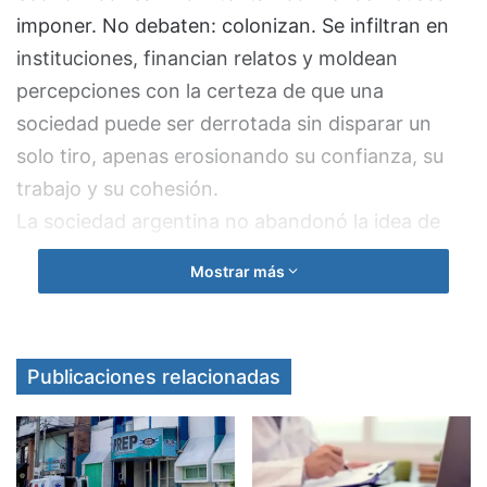
imponer. No debaten: colonizan. Se infiltran en
instituciones, financian relatos y moldean
percepciones con la certeza de que una
sociedad puede ser derrotada sin disparar un
solo tiro, apenas erosionando su confianza, su
trabajo y su cohesión.
La sociedad argentina no abandonó la idea de
justicia social; abandonó a quienes la
Mostrar más
proclamaban mientras administraban su
deterioro. El resultado es una democracia
emocionalmente agotada, donde la polarización
Publicaciones relacionadas
constante reemplaza al debate y el Estado dejó
de percibirse como herramienta colectiva para
convertirse en un botín de guerra. En ese terreno
fértil, el pensamiento crítico se desploma y el