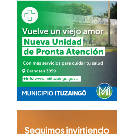
función no tiene lugar ni acceso a una vida digna
y mucho menos cuando estos están atados a las
personas y no a las propuestas o programas.
Todos saben que los privilegios los tienen los que
están bajo el amparo del Estado. Y el Estado de
hoy lo configura un presidente sin estructura con
una estructura que tiene un presidente.
Mientras la oposición solo se limita a hacer
revisionismo forense en vez de hacer un
diagnóstico real y concreto sobre lo que
acontece, se empecina en trabajar sobre lo que
ya pasó y está muerto. Por su lado, la gente, en
su desesperación, se vuelve a discursos y a
candidatos salvacionistas, principalmente
aquellos políticos (demagogos asalariados) que