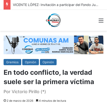
LOMAS: Comenzaron los Pre Congresos Territoriales de la Comunidad 2026
M
Gremios
Opinión
Opinión
En todo conflicto, la verdad
suele ser la primera víctima
Por Victorio Pirillo (*)
2 de marzo de 2026
4 minutos de lectura