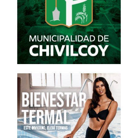
ajeno son formas de gobierno tan efectivas
como invisibles.
CAZAR EN EL ZOO
Cuando el ajuste golpea siempre al mismo sector
deja de ser diagnóstico y pasa a ser doctrina y
esa doctrina atraviesa buena parte del
empresariado local, que exige rescates cuando
pierde y predica meritocracia cuando gana. La
responsabilidad social empresaria se disuelve en
balances prolijos y comunicados vacíos, los
mismos sectores que reclamaron solidaridad
estatal en 2002 hoy responden con despidos,
especulación y presión política.
El ejemplo lo dio hace unos días el CEO de