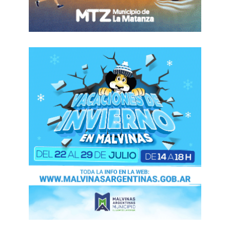
generó. El patrón quedó establecido: el Estado
como sostén, el riesgo como patrimonio
colectivo y la ganancia como derecho privado.
Esta práctica continuó en 2016 bajo el gobierno
de Mauricio Macri: en el intento por despedir 500
trabajadores del “turno rojo” terminó generando
beneficios empresariales mientras el conflicto
recaía sobre los asalariados. Lejos de ser
excepcional, el ajuste se volvió método,
nuevamente recortes en 2019, nuevas tensiones
entre 2021 y 2022, y al mismo tiempo ventajas
comerciales durante la presidencia de Alberto
Fernández mediante medidas que protegieron su
producción frente a las importaciones.
La historia volvió a repetirse en 2024, cuando la