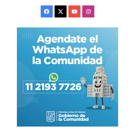
internacional fue sustituido por un entramado
Facebook
X
YouTube
Instagram
difuso de intereses globales que condicionan
decisiones nacionales sin someterse jamás al
control democrático. No hay conspiraciones
cinematográficas, sino algo mucho más eficaz:
lobbies persistentes, presiones financieras y
decisiones tomadas en mesas donde la
ciudadanía nunca fue invitada.
Argentina ofrece un laboratorio perfecto ya que
en cada crisis repite el mismo guión: cuando hay
ganancias, se privatizan; cuando hay pérdidas,
se socializan; el empresario acumula y el
trabajador paga la cuenta.
Una vez que esto sucede hay cientos de miles de
despedidos y se sabe que un individuo sin