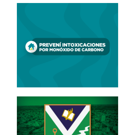
firma invocó crisis ante la administración de
Javier Milei. El argumento fue el de siempre:
costos altos, mercado en baja, necesidad de
reestructuración. La traducción concreta
también: despidos, presión sindical y
negociación con el Estado. Hoy, en 2026, el
libreto vuelve a escena con 924 cesantías que
parecen menos resultado de una emergencia que
de una estrategia. La crisis, en este esquema, no
es accidente, es una herramienta.
Porque el poder económico no sólo busca
rentabilidad, busca disciplinamiento. El conflicto
permanente no es un error del sistema, es su
combustible: generar incertidumbre, desgastar la
resistencia colectiva y naturalizar el sacrificio