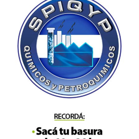
“El gobierno porteño busca potenciar
la
intermodalidad
del transporte en la Ciudad,
gracias a que la T1 del Trambus tendrá
conexiones con cinco líneas de subte (A, B, D, E
y H) y con cinco estaciones de los ferrocarriles
Mitre, Belgrano, San Martín y Sarmiento”, afirmó
el ministro de Movilidad e Infraestructura
porteño, ingeniero Pablo Bereciartua.
Movilidad para 3,6 millones de
personas
En la Ciudad de Buenos Aires se mueven
alrededor de 3,6 millones de personas
diariamente, de los cuales el 47 % lo hace en