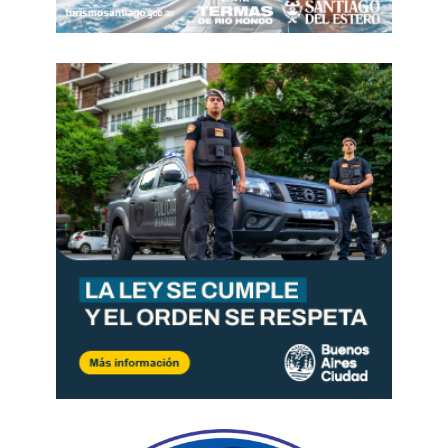
esta ciudad va a transformarse», sostuvo el Jefe
de Gobierno, Jorge Macri.
Por la ciudad
circularán más de 50 unidades de
Trambus, que tiene una autonomía mínima de
270 km.
La flota del sistema contará con
vehículos de aproximadamente 12 metros de
largo, con una capacidad para más de 70
pasajeros; y con vehículos articulados, de
aproximadamente 18 m, con capacidad para 120
pasajeros, además de espacios para personas
con movilidad reducida. Todos los vehículos
serán accesibles, con
piso bajo, suspensión
neumática, rampas y aire acondicionado.