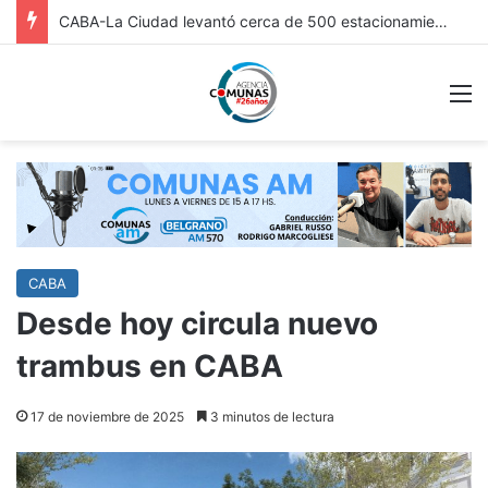
FRICC 2026: EN ITUZAINGÓ ESTÁ ABIERTA LA INSCRIPCIÓN A LAS RONDAS DE VINCULACIÓN PARA ARTESANOS, ARTISTAS Y EMPRENDEDORES CULTURALES
M
CABA
Desde hoy circula nuevo
trambus en CABA
17 de noviembre de 2025
3 minutos de lectura