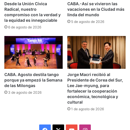
de largada y a partir de mañana se pone en
Desde la Unión Cívica
CABA.-Así se vivieron las
marcha
la prueba piloto
del Sistema de
Radical, nuestro
vacaciones en la Ciudad más
compromiso con la verdad y
linda del mundo
Transporte denominado “
Trambus
”. Este
la equidad es innegociable
5 de agosto de 2026
primer
ensayo real
buscará
evaluar en detalle
la
6 de agosto de 2026
nueva modalidad y la tecnología.
Los
primeros cinco micros
comenzarán a
circular por el corredor de
doce kilómetros del
Metrobús
que recorre la
avenida Juan B. Justo,
y
CABA. Agosto destila tango
Jorge Macri recibió al
que ya cuenta con la infraestructura necesaria en
porque ya empezó la Semana
Presidente de Corea del Sur,
de las Milongas
Lee Jae-myung, para
su traza de 18 kilómetros que unirá Liniers con
fortalecer la cooperación
3 de agosto de 2026
Aeroparque.
económica, tecnológica y
cultural
1 de agosto de 2026
Luego, mensualmente,
se irán sumando otros 4
o 5
y para
febrero
estarán funcionando
una
veintena de vehículos similares
.
Facebook
X
YouTube
Instagram