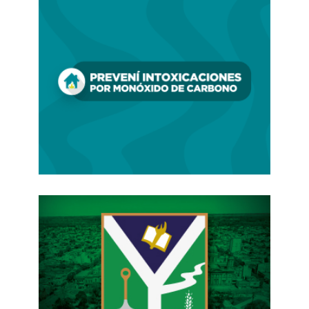
Las tarifas
En cuanto a la tarifa, cada unidad tendrá
instalados validadores para usar el sistema
multipago y pagar con tarjetas de débito, crédito
o NFT. Incluso tendrá integración con el del
subte, es decir, que quienes combinen ambos
medios de transporte, tendrán un descuento en
su pasaje.
La línea de Trambus 1 o la T1 se implementará a
fines del 2026,
unirá la Ciudad de sur a norte
y
cruzará todas las líneas de subte. Saldrá desde el
barrio de Nueva Pompeya, desde el Centro de
Trasbordo de la Avenida Sáenz, hacia