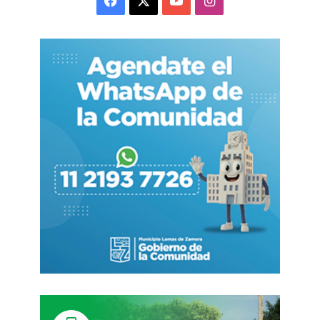
Esta opción innovadora promete utilizar energías
“limpias” y está diseñada para funcionar como
complemento del actual sistema de subtes,
aunque el flamante recorrido irá por calles y
avenidas. La idea es lograr combinaciones más
eficientes entre los sistemas para lograr un
resultado final:
mejorar los tiempos de viaje
de
quienes deban atravesar barrios alejados de la
Ciudad.