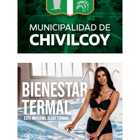
Aeroparque. Para su funcionamiento, se
construirán 71 paradores, de los cuales 11 serán
icónicos, estarán ubicados en centros
neurálgicos, por ejemplo, en Caballito, Palermo,
Aeroparque, e incluirán espacios de guardados
de bicicletas, lockers especiales para la logística,
entre otros usos.
“La ciudad
va a tener un enorme desarrollo a
partir de la movilidad.
Con la construcción de la
Línea F, el Trambus y los buses eléctricos que ya
circulan por el Casco Histórico y el Centro, los
vecinos van a poder viajar mucho mejor y
además, le estamos dando un norte al capital
privado para decirle: «Vengan e inviertan porque