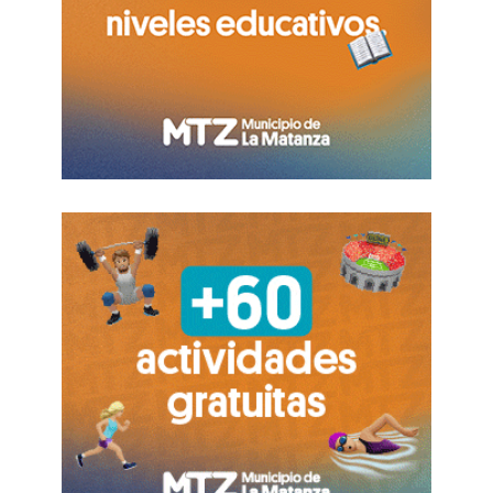
afirman sus responsables.
Además, el sistema está complementado con
instalaciones en “tierra”, con “
semáforos
observados
” que les darán prioridad de paso a
los trambuses para optimizar la circulación en
determinados cruces.
El sistema contará con infraestructura
específica, compuesta por nuevas estaciones
centrales o laterales a las calles, y carriles
exclusivos o preferenciales para el transporte
público.