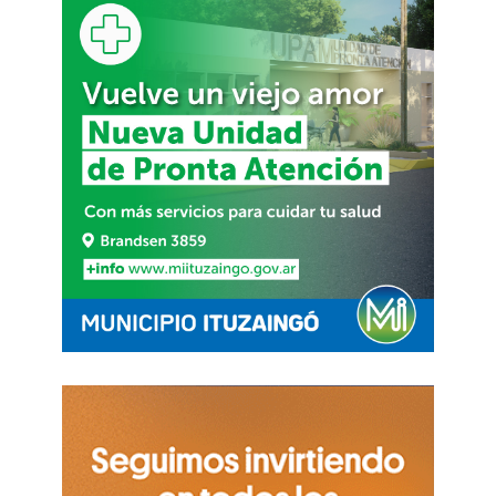
Paseo Turdera
Museo Malvinas “Siempre Argentinas”
Honorable Concejo Deliberante
Destacamento Nº 2 de Bomberos de San José
Camino Cortázar
Museo Pío Collivadino
Escuela Municipal de Arboricultura, Jardinería y
Ecología Aplicada (EMAJEA)
Reserva Natural Municipal Santa Catalina
Parque Solar Diego Armando Maradona
Descubriendo a Diego
Quienes quieran conocer más sobre las
propuestas y recorridos disponibles pueden
ingresar al sitio web oficial de Descubrir Lomas: