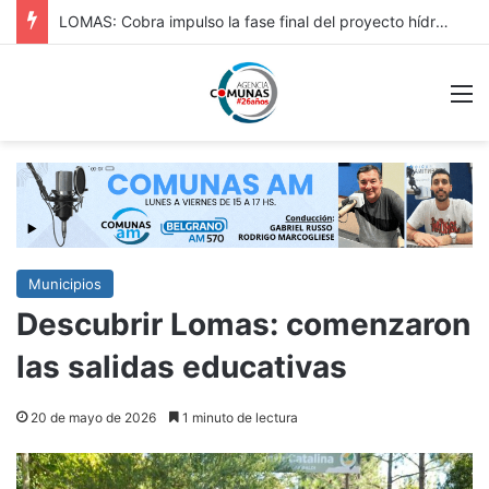
HURLINGAM: IMPORTANTE: REPAVIMENTACIÓN DE VERGARA Y OBRA HIDRÁULICA EN ORIGONE
M
Municipios
Descubrir Lomas: comenzaron
las salidas educativas
20 de mayo de 2026
1 minuto de lectura