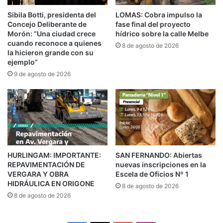
Por otra parte, niñas y niños del Centro de
Sibila Botti, presidenta del
LOMAS: Cobra impulso la
Concejo Deliberante de
fase final del proyecto
Promoción Integral de las Infancias Nº 3
Morón: “Una ciudad crece
hídrico sobre la calle Melbe
visitaron el Parque Solar Diego Armando
cuando reconoce a quienes
8 de agosto de 2026
la hicieron grande con su
Maradona, ubicado en Fiorito. Allí realizaron una
ejemplo”
recorrida junto a docentes y conocieron el
9 de agosto de 2026
funcionamiento de la energía solar, además de
incorporar herramientas vinculadas al cuidado
del ambiente.
El programa Descubrir Lomas tiene como
HURLINGAM: IMPORTANTE:
SAN FERNANDO: Abiertas
objetivo fortalecer la identidad local y fomentar
REPAVIMENTACIÓN DE
nuevas inscripciones en la
VERGARA Y OBRA
Escela de Oficios Nº 1
la construcción comunitaria a través de
HIDRÁULICA EN ORIGONE
8 de agosto de 2026
propuestas pedagógicas y recreativas. La
8 de agosto de 2026
iniciativa impulsa el reconocimiento de la historia,
la cultura y el territorio, así como la recuperación