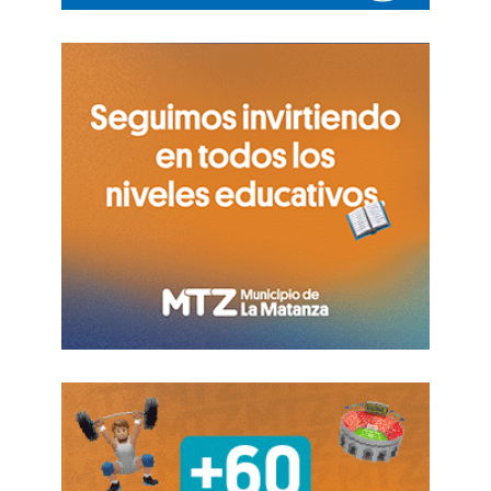
del 6,7% en el sexto mes del año frente a mayo,
acumulando tres meses consecutivos de caídas.
De este modo, en el primer semestre del año las
ventas acumulan un crecimiento interanual del
9,1%, pero esto implica solo una recuperación
parcial contra el descenso del 17,2% que habían
experimentado durante el mismo período del año
pasado
FUENTE. EL DESTAPE