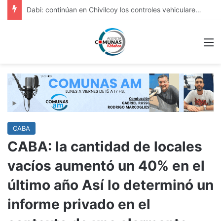
FERNANDO GRAY ENTREGÓ SILLAS DE RUEDAS A VECINAS Y VECINOS CON PROBLEMAS DE SALUD
M
CABA
CABA: la cantidad de locales
vacíos aumentó un 40% en el
último año Así lo determinó un
informe privado en el