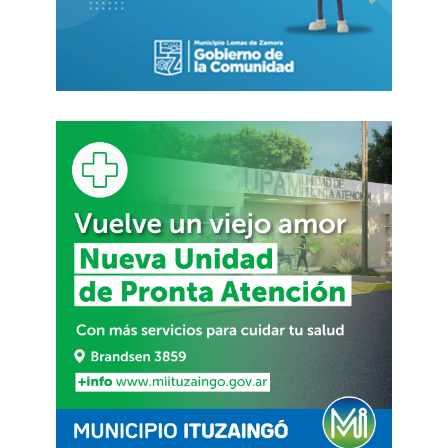
Así lo reveló un informe de la Confederación
Argentina de la Mediana Empresa (CAME), que
mostró que en junio las ventas minoristas de las
pymes tuvieron una caída interanual
El dato implica un nuevo descenso tras la caída
del 2,9% en mayo, que había cortado con cinco
meses de mediciones positivas, desde el 17,7% de
diciembre, el 25,5% de enero, un 24% en febrero,
un 10,5% en marzo y un 3,7% en abril.
Además, en la comparación mensual
desestacionalizada, el Índice de Ventas
Minoristas Pymes arrojó que los comercios
registraron un nuevo descenso en el consumo