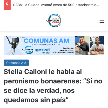
FRICC 2026: EN ITUZAINGÓ ESTÁ ABIERTA LA INSCRIPCIÓN A LAS RONDAS DE VINCULACIÓN PARA ARTESANOS, ARTISTAS Y EMPRENDEDORES CULTURALES
M
Comunas AM
Stella Calloni le habla al
peronismo bonaerense: “Si no
se dice la verdad, nos
quedamos sin país”