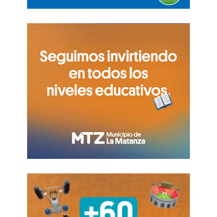
dinámica de un mundo cambiante.
“Estamos en un mundo donde la gente sobrevive
por coraje”, señaló. Criticó la ausencia de
dirigentes recorriendo las villas, viendo cómo
vive la gente, donde las changas han
desaparecido y la miseria se multiplica. “En la
capital, hay personas buscando comida en la
basura. Los jubilados, los enfermos oncológicos
sin acceso a sus remedios, los policías con
salarios miserables: todos son víctimas de un
modelo que deshumaniza.
“Me parece vergonzoso que los medios pasen
imágenes de gente de vacaciones mientras