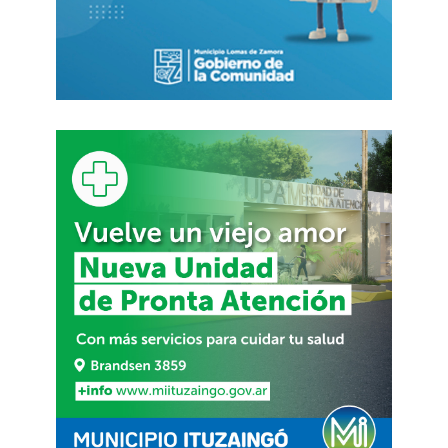
comer serán muchos más, y nos vamos a quedar
sin país”.
“Vamos a ser claros. Si no hay un político con la
valentía suficiente de pararse y decirlo todo,
estamos perdidos. Hay que sincerar ya, basta de
falsos institucionalismos”, reclamó.
Al comentarle que sigue muriendo gente,
aumenta el suicidio y que responde a un un plan
del gobierno para reducir población, Calloni
reforzó su denuncia del impacto del plan
económico actual y lo articuló al reclamo por
la mantener la vigencia de la doctrina peronista,
aunque reconoció que debe adaptarse a la