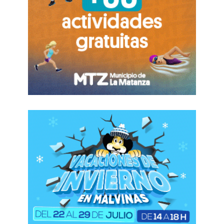
millones no pueden comer y compran alimentos
por unidad con tarjeta de crédito. Es el momento
de decir basta”.
Sobre Milei, fue contundente: “Está siendo
usado. Es un personaje siniestro. Cuando se está
cayendo físicamente, le entregan un premio. Le
dieron facultades, entregaron el noreste del país,
la hidrovía… y quienes lo saben tienen el deber
irrenunciable de denunciarlo”- resumió
contundente la destacada intelectual.