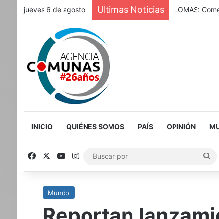
Ultimas Noticias
jueves 6 de agosto
LOMAS: Comenz
INICIO
QUIÉNES SOMOS
PAÍS
OPINIÓN
MU
Facebook
X
YouTube
Instagram
Bu
po
Mundo
Reportan lanzamie