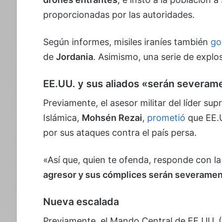
proporcionadas por las autoridades.
Según informes, misiles iraníes también
go
de
Jordania
. Asimismo, una serie de explo
EE.UU. y sus aliados «serán severam
Previamente, el asesor militar del líder su
Islámica,
Mohsén Rezai
,
prometió
que EE.U
por sus ataques contra el país persa.
«Así que, quien te ofenda, responde con 
agresor y sus cómplices serán severamen
Nueva escalada
Previamente, el Mando Central de EE.UU. 