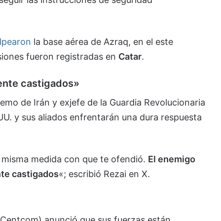
lpearon
la base aérea de Azraq, en el este
siones fueron registradas en
Catar
.
ente castigados»
premo de Irán y exjefe de la Guardia Revolucionaria
U. y sus aliados enfrentarán una dura respuesta
la misma medida con que te ofendió.
El enemigo
te castigados
«; escribió Rezai en X.
(Centcom) anunció que sus fuerzas están