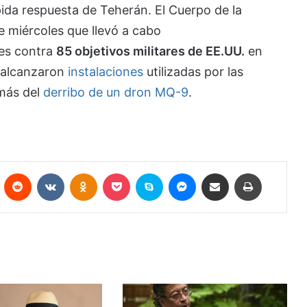
ida respuesta de Teherán. El Cuerpo de la
e miércoles que llevó a cabo
nes contra
85 objetivos militares de EE.UU.
en
s alcanzaron
instalaciones
utilizadas por las
emás del
derribo de un dron MQ-9
.
Pinterest
Reddit
VKontakte
Odnoklassniki
Pocket
Skype
Messenger
Compartir por correo electrónico
Imprimir