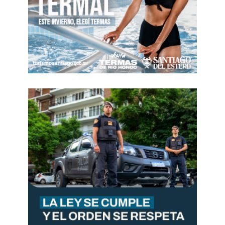
eso Moscú acoge con satisfacción
la
introducción
del régimen sin visados sobre una
base recíproca.
«Esto no solo contribuye a dinamizar
los intercambios comerciales y
turísticos, sino que también
abre
nuevas oportunidades
para la
comunicación y el establecimiento de
contactos entre los ciudadanos de
Rusia y China», concluyó.