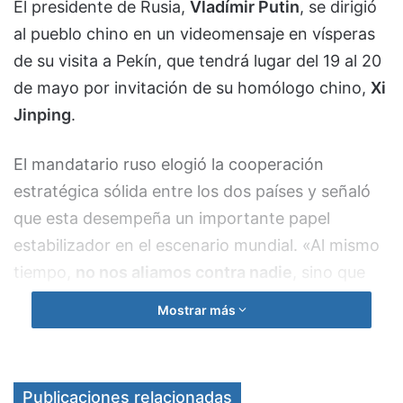
El presidente de Rusia,
Vladímir Putin
, se dirigió
al pueblo chino en un videomensaje en vísperas
de su visita a Pekín, que tendrá lugar del 19 al 20
de mayo por invitación de su homólogo chino,
Xi
Jinping
.
El mandatario ruso elogió la cooperación
estratégica sólida entre los dos países y señaló
que esta desempeña un importante papel
estabilizador en el escenario mundial. «Al mismo
tiempo,
no nos aliamos contra nadie
, sino que
trabajamos en pro de la paz y la prosperidad
Mostrar más
universal», indicó Putin.
En este contexto, hizo hincapié en que Moscú y
Publicaciones relacionadas
Pekín siguen precisamente esta linea y actúan de