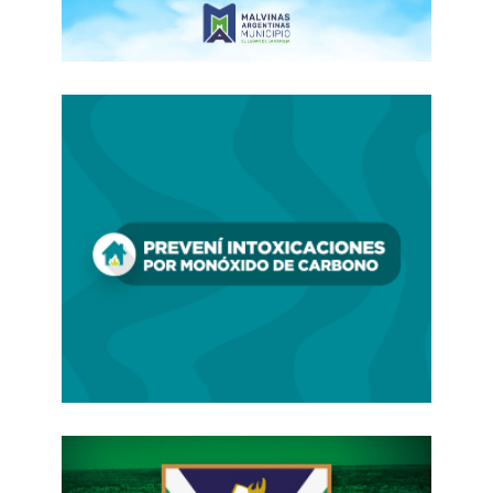
¿Qué hay detrás de la visita de Putin a China?
Señaló además que aprecia la disposición de su
homólogo chino a una cooperación a largo
plazo, ya que los «buenos y amistosos
contactos
ayudan a trazar los planes más
ambiciosos
para el futuro y a hacerlos realidad».
Nuevas oportunidades
Vladímir Putin también hizo hincapié en el
creciente intercambio comercial bilateral, que ha
superado
la barrera de los 200.000 millones de