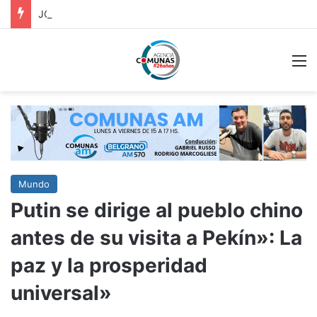
JOSÉ C. PAZ: Abre el Taller “Ansiedad y Bienestar Emocional”,
M
Mundo
Putin se dirige al pueblo chino
antes de su visita a Pekín»: La
paz y la prosperidad
universal»