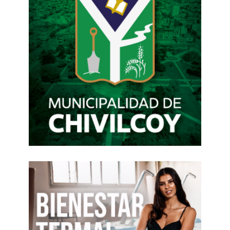
dólares
. Detalló que las transacciones se
realizan
casi en su totalidad en rublos y yuanes
.
El mandatario ruso declaró que se han realizado
y siguen realizándose grandes iniciativas en los
ámbitos más importantes de la cooperación,
como ‘años cruzados de la cultura’ y ‘años ruso-
chinos de cooperación en el ámbito de la
educación’.
«Quiero destacar que en Rusia se tiene un gran
respeto por la historia milenaria de China, sus
logros en la cultura, el arte y la ciencia. Y nos
interesa que nuestros pueblos se acerquen, se
comprendan aún mejor y adopten todo lo bueno
que hay en las ricas tradiciones y el patrimonio
de ambos países», dijo Putin, al explicar que por