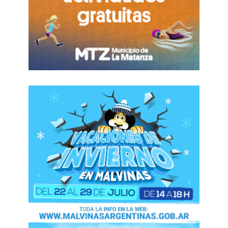
«Buenos y amistosos contactos»
En este sentido, Putin indicó que Moscú y Pekín
desarrollan activamente sus relaciones en una
amplia gama de ámbitos, incluyendo la política, la
económica, defensa y cultura. «Es decir, hacen
conjuntamente
todo lo que contribuye a
profundizar la cooperación bilateral
y a la causa
del desarrollo global de nuestros países»,
precisó. Agregó que precisamente estas
cuestiones constituyen la agenda de las
negociaciones que se llevarán a cabo esta
semana en Pekín.