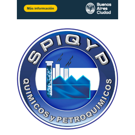
La visita oficial de Vladímir Putin coincide
con el 25.º aniversario de la firma del
Tratado de Buena Vecindad, Amistad y
Cooperación entre ambos países.
El portavoz del Kremlin, Dmitri Peskov,
informó que la parte rusa
tiene
«grandes
expectativas» de la visita. «Nuestras
relaciones son multifacéticas e incluyen el
comercio y la cooperación económica, así
como el diálogo en el ámbito educativo. Este
año
la cooperación se centra en la
educación
, la medicina y la cultura. Cualquier
contacto entre jefes de Estado supone un
nuevo impulso para el desarrollo», dijo