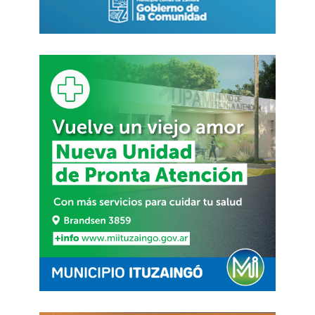
intercambio regular de visitas mutuas y la
celebración de conversaciones bilaterales al más
alto nivel, que representan
«una parte
importante e inseparable»
de los esfuerzos
conjuntos por desarrollar el potencial de ambas
naciones. Recordó que hace 25 años Rusia y
China firmaron el Tratado de Buena Vecindad,
Amistad y Cooperación que «sentó una base
sólida para la formación de una interacción
verdaderamente estratégica y una asociación
integral» en beneficio de ambas partes.