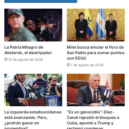
forma coordinada «
en defensa del derecho
internacional
y de las disposiciones de la Carta
de las Naciones Unidas en toda su plenitud,
integralidad e interrelación».
Afirmó también que ambos Estados apoyan la
La Patria Milagro de
Milei busca emular el Foro de
interacción activa en el marco de
la ONU, la
Abelardo, el destripador
San Pablo para sumar puntos
con EEUU
10 de agosto de 2026
Organización de Cooperación de Shanghái, los
7 de agosto de 2026
BRICS
y otras estructuras multilaterales,
«contribuyendo de manera significativa a la
resolución de los problemas acuciantes, tanto
mundiales como regionales».
La izquierda estadounidense
“Es un genocidio”: Díaz-
está avanzando. Pero,
Canel repudió el bloqueo a
¿podrán ganar en
Cuba, apuntó a Trump y
noviembre?
reclamó condenas