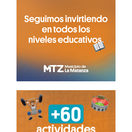
«En la actualidad, las relaciones ruso-
chinas han alcanzado un nivel
verdaderamente sin precedentes»,
declaró el mandatario.
«Su carácter especial se manifiesta en
un clima
de entendimiento mutuo y confianza
, en la
disposición a cooperar sobre la base de la
reciprocidad y la igualdad, a mantener un diálogo
respetuoso y a prestarse apoyo mutuo en
cuestiones que afectan a los intereses
fundamentales de ambos países, incluida la
defensa de la soberanía y la unidad estatal»,
añadió.