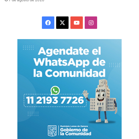
Facebook
X
YouTube
Instagram
La carta de renuncia de Adorni, dirigida al titular
de YPF.
Imagen Web
Por su cargo como ministro coordinador, Adorni
integraba el directorio de YPF
ad honorem.
Al
dejar esa función,
existía la posibilidad de que
permaneciera en la petrolera
con una
remuneración por el cargo.
Ese escenario habría alimentado el escándalo en