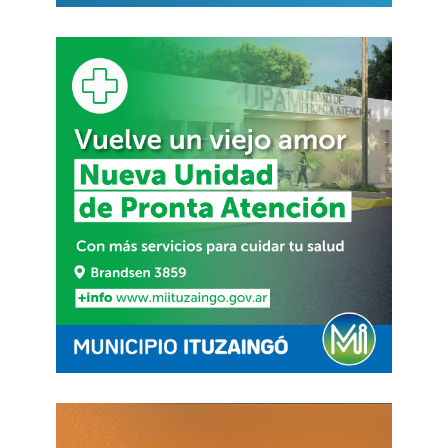
torno al exfuncionario.
De siete millones de
pesos como jefe de Gabinete hubiera pasado a
cobrar 93 millones
. Un premio después de las
revelaciones sobre su patrimonio.
De todos modos, que Adorni no hubiera
renunciado no implicaba automáticamente su
continuidad en el directorio. Para permanecer en
ese lugar
debía mediar la aprobación
,
por lo que
existía la posibilidad de que su incorporación
fuera rechazada
.
Además, YPF cotiza en bolsa en los Estados
Unidos, donde se mira atentamente estas
cuestiones. Y
el caso Adorni ya había cruzado las
fronteras, con cobertura del
Financial
Times
.