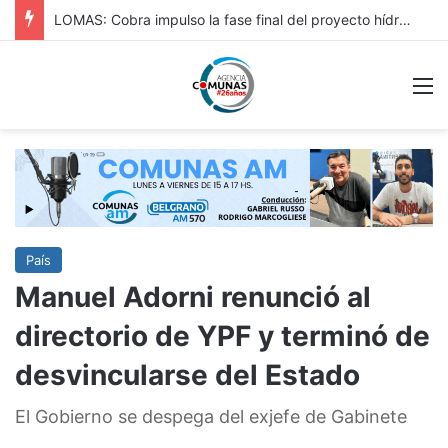
HURLINGAM: IMPORTANTE: REPAVIMENTACIÓN DE VERGARA Y OBRA HIDRÁULICA EN ORIGONE
M
País
Manuel Adorni renunció al
directorio de YPF y terminó de
desvincularse del Estado
El Gobierno se despega del exjefe de Gabinete