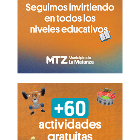
Ahora, Adorni
queda plenamente reintegrado a
la vida fuera del Estado
, el ogro que vino a
combatir y por cuyos manejos podría ser
procesado.
FUENTE . PAG 12