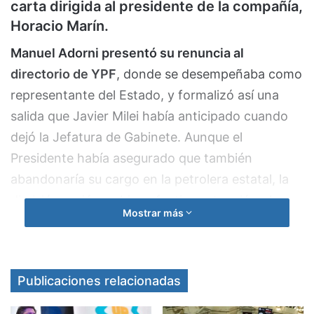
carta dirigida al presidente de la compañía,
Horacio Marín.
Manuel Adorni presentó su renuncia al
directorio de YPF
, donde se desempeñaba como
representante del Estado, y formalizó así una
salida que Javier Milei había anticipado cuando
dejó la Jefatura de Gabinete. Aunque el
Presidente había asegurado que también
abandonaría su cargo en la petrolera estatal, la
dimisión recién se hizo efectiva este miércoles.
Mostrar más
La renuncia fue comunicada mediante una breve
carta dirigida al presidente de YPF, Horacio
Marín, en la que Adorni expresó:
Publicaciones relacionadas
“Me dirijo a
Usted al efecto de poner en su conocimiento, y