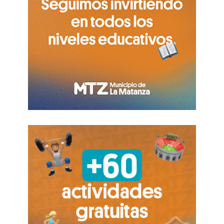
de enlaces, trabajos de repavimentación y
reparación de veredas.
Una vez finalizado, el proyecto integral sobre
Melber habrá incorporado más de 1.400 metros
lineales de nuevas cañerías pluviales distribuidas
en tres frentes de obra, junto con la
reconstrucción de más de 2.300 metros
cuadrados de pavimento de hormigón y la
recuperación de las veredas intervenidas durante
la ejecución.Estas acciones forman parte de la
política que impulsa el Gobierno de la Comunidad
para seguir fortaleciendo la infraestructura
urbana en los barrios. La ampliación del sistema
pluvial permitirá mejorar el drenaje del agua de
lluvia, reducir el riesgo de anegamientos y