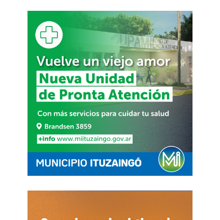
superior al 80 %. Uno de ellos comprende el
tendido de 500 metros de conductos sobre
Polonia, entre Melber y Cuyo, y sobre Melber
hasta José Hernández, donde la instalación de
las cañerías ya fue completada. En ese sector
restan tareas de repavimentación,
reconstrucción de veredas y la ejecución de
sumideros y cámaras.Por su parte, el segundo
frente de obra se desarrolla sobre Doyhenard,
entre Cuyo y 1º de Marzo, y sobre Melber, entre
Sarratea y Doyhenard, abarcando más de 500
metros de conductos pluviales. Actualmente, las
labores se concentran en la finalización del
último tramo de la red, además de la realización