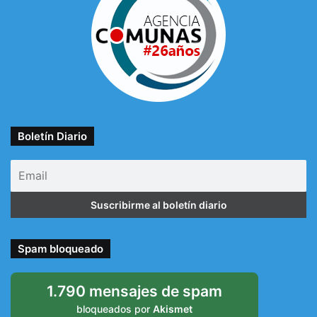
Boletín Diario
Spam bloqueado
1.790 mensajes de spam
bloqueados por
Akismet