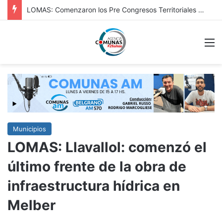
Dabi: continúan en Chivilcoy los controles vehiculares y refuerzan la prevención en accesos y espacios públicos
M
Municipios
LOMAS: Llavallol: comenzó el
último frente de la obra de
infraestructura hídrica en
Melber