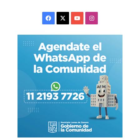
en material de hormigón en toda la traza
intervenida como así también se prevén tareas
Facebook
X
YouTube
Instagram
de repavimentación en carpeta asfáltica a lo
largo de distintos sectores de Melber y Gral.
Frías.
En estos momentos, las cuadrillas de obra
avanzan con el primer tramo de este ramal
mediante tareas de excavación y colocación de
conductos pluviales en la intersección de las
calles Wright y 1º de Marzo, para continuar luego
por el resto de la traza programada.
En simultáneo, continúan los trabajos
correspondientes a los otros dos frentes del
proyecto, ambos con un grado de ejecución