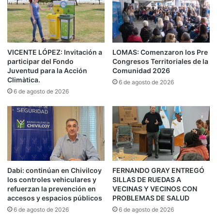
la red pluvial en la zona de la calle Melber y
arterias aledañas, a lo largo de distintas zonas de
Llavallol. Actualmente, el Municipio inició el tercer
y último frente del proyecto integral que
VICENTE LÓPEZ: Invitación a
LOMAS: Comenzaron los Pre
participar del Fondo
Congresos Territoriales de la
contempla la construcción de un nuevo ramal de
Juventud para la Acción
Comunidad 2026
cañerías pluviales de 390 metros lineales en la
Climàtica.
6 de agosto de 2026
traza comprendida por las siguientes cuadras:
6 de agosto de 2026
Wright, entre 1º de Marzo y Luján; Luján, entre
Wright y Viera; Viera, entre Luján y Melber; y
Melber, entre Viera y Gral. Frías.
Asimismo, esta nueva etapa de obras incluirá la
Dabi: continúan en Chivilcoy
FERNANDO GRAY ENTREGÓ
construcción de sumideros, cámaras de
los controles vehiculares y
SILLAS DE RUEDAS A
refuerzan la prevención en
VECINAS Y VECINOS CON
inspección y cañerías de enlace. Además, se
accesos y espacios públicos
PROBLEMAS DE SALUD
llevará adelante la reconstrucción del pavimento
6 de agosto de 2026
6 de agosto de 2026