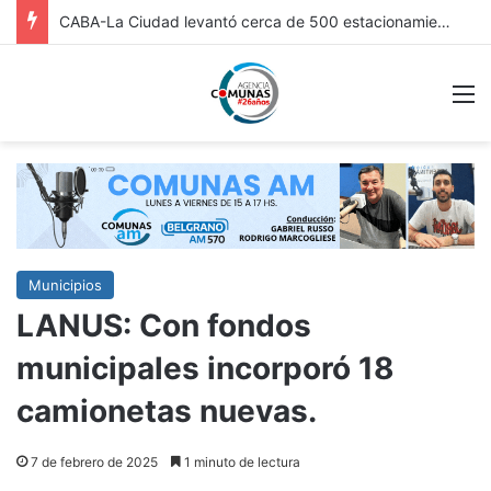
FRICC 2026: EN ITUZAINGÓ ESTÁ ABIERTA LA INSCRIPCIÓN A LAS RONDAS DE VINCULACIÓN PARA ARTESANOS, ARTISTAS Y EMPRENDEDORES CULTURALES
M
Municipios
LANUS: Con fondos
municipales incorporó 18
camionetas nuevas.
7 de febrero de 2025
1 minuto de lectura