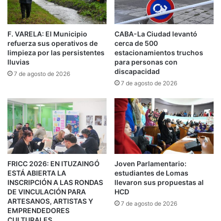
donde sólo había 3 camionetas de este tipo
abocadas a dichas funciones.
F. VARELA: El Municipio
CABA-La Ciudad levantó
Mediante esta adquisición, Lanús Gobierno
refuerza sus operativos de
cerca de 500
tendrá una capacidad de respuesta siete veces
limpieza por las persistentes
estacionamientos truchos
lluvias
para personas con
mayor, pudiendo cubrir la demanda de todo el
discapacidad
7 de agosto de 2026
distrito.
7 de agosto de 2026
Acompañaron a Julián Álvarez la jefa de
Gabinete Nadia Burgos y el secretario de
Espacios y Servicios Públicos Mauro Iezzi, entre
otros funcionarios municipales. FUENTE:
FRICC 2026: EN ITUZAINGÓ
Joven Parlamentario:
Municipio Lanus.
ESTÁ ABIERTA LA
estudiantes de Lomas
INSCRIPCIÓN A LAS RONDAS
llevaron sus propuestas al
DE VINCULACIÓN PARA
HCD
ARTESANOS, ARTISTAS Y
7 de agosto de 2026
EMPRENDEDORES
CULTURALES