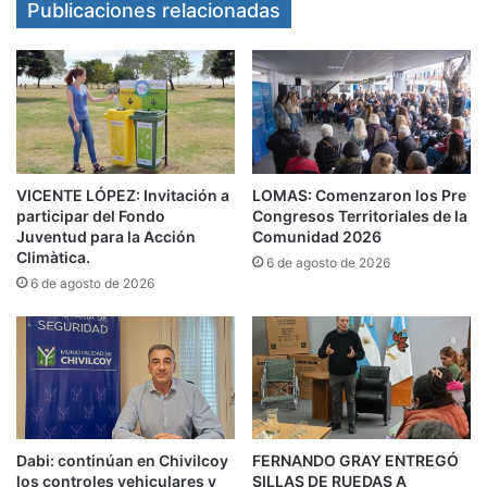
algo nuevo que estamos construyendo desde
Publicaciones relacionadas
nuestra comuna. Tiene que ver con lo que
escucho todos los días de nuestras vecinas y
vecinos, en cada ciudad, en cada fábrica, en
cada escuela: únanse. Y eso es exactamente lo
que estamos haciendo: trabajar por la unidad,
VICENTE LÓPEZ: Invitación a
LOMAS: Comenzaron los Pre
para cambiar esta Argentina de hoy”, indicó.
participar del Fondo
Congresos Territoriales de la
Juventud para la Acción
Comunidad 2026
Climàtica.
6 de agosto de 2026
6 de agosto de 2026
Dabi: continúan en Chivilcoy
FERNANDO GRAY ENTREGÓ
los controles vehiculares y
SILLAS DE RUEDAS A