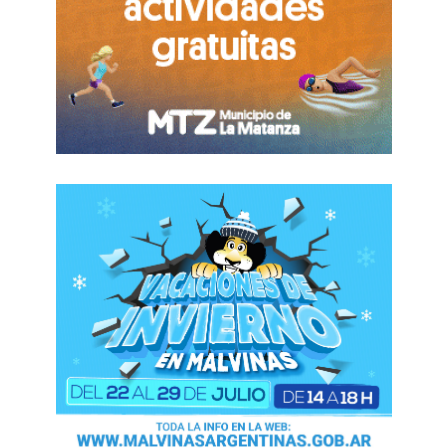
“Estamos fundando un gran movimiento de
unidad nacional -manifestó Espinoza- con Toty,
con otros miembros del nuevo gabinete que
tiene que ver con una nueva Argentina y generar
un nuevo gran frente electoral con todos los
sectores de la sociedad, y eso se llama lograr los
consensos para tener un gran acuerdo nacional.
Eso es lo que hoy se está haciendo desde La
Matanza”.
Durante el acto, el jefe comunal resaltó la
importancia de las designaciones: “Lo principal
es lo que hoy necesita la Argentina”, y agregó:
“No importa de dónde venimos, importa a dónde
vamos. Y a dónde vamos es justamente a