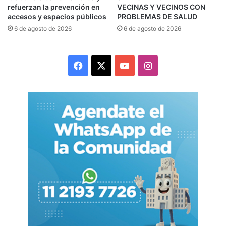
refuerzan la prevención en
VECINAS Y VECINOS CON
accesos y espacios públicos
PROBLEMAS DE SALUD
6 de agosto de 2026
6 de agosto de 2026
Facebook
X
YouTube
Instagram
Fernando Espinoza
(Gentileza -)
El nuevo Gabinete de La Matanza se renovó con
la incorporación de nuevas funcionarias y
funcionarios, entre los que se destacan
dirigentes de otros espacios políticos, con el
principal objetivo de formar “un gran Movimiento
de Unidad Nacional capaz de crear una nueva
mayoría con todos los sectores, para ser la
alternativa que necesitan todas las argentinas y
argentinos”, como destacó el intendente
Fernando Espinoza, al presentar el nuevo