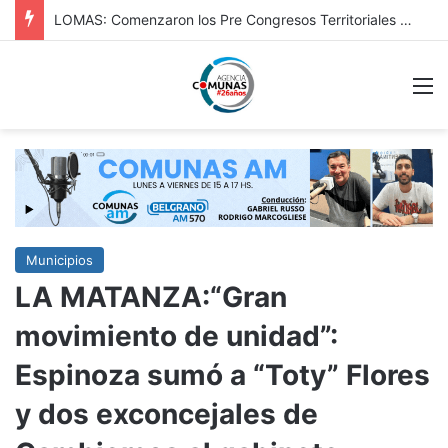
Dabi: continúan en Chivilcoy los controles vehiculares y refuerzan la prevención en accesos y espacios públicos
M
Municipios
LA MATANZA:“Gran
movimiento de unidad”:
Espinoza sumó a “Toty” Flores
y dos exconcejales de