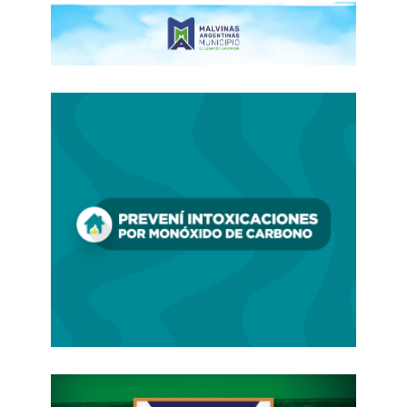
generar una nueva Argentina en la que tengan
posibilidad de desarrollarse en la vida nuestros
jóvenes, donde nuestros abuelos tengan
jubilaciones dignas, donde los trabajadores
tengan salarios dignos”.
Para finalizar, reconoció el rol de la “quinta
provincia argentina” en dar los grandes pasos
que luego marcan el rumbo: “desde La Matanza
estamos fundando un gran Movimiento de
Unidad Nacional, que tiene que ver con una
nueva provincia, una nueva Argentina, que
genere un nuevo gran frente electoral con todos
los sectores de la sociedad”, sostuvo.