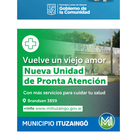
gabinete.
Fernando Espinoza, quien además preside la
Federación Argentina de Municipios (FAM),
designó, ante una multitud que colmó el Salón
Malvinas y el Patio General Las Heras del Palacio
municipal, a las nuevas autoridades, entre las que
se destacan el nombramiento de Héctor “Toty”
Flores, reconocido político y dirigente social,
fundador de la Cooperativa La Juanita, ex
concejal y diputado Nacional por Juntos por el
Cambio, al frente de la Subsecretaría de
Economía Social y Productiva; Laura Greco,
como Subdelegada municipal de Villa Celina; y
como Subsecretario de Cultura y Educación, a