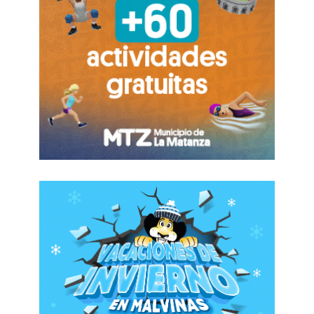
preparar una respuesta ante el proyecto que
la Casa Rosada llevará al recinto.
Del cónclave celebrado en la casa de Chubut
en CABA participaron el anfitrión
Ignacio
Torres
y sus pares
Carlos Sadir
(Jujuy)
y
Maximiliano Pullaro
(Santa Fe), los
triunviros cegetistas Cristian Jerónimo
(vidrios), Jorge Sola (seguros) y Octavio
Argüello (camioneros) y dirigentes como
Andrés Rodríguez (UPCN), Gerardo Martínez
(UOCRA), José Luis Lingeri(Aysa), Pablo
Gabriel Pagez (SMATA) y Pablo Flores
(AEFIP).
Ruido con la reforma laboral