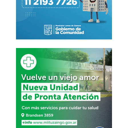
Navidad o a más tardar el martes 30 de
diciembre.
Extraordinarias acotadas
Si bien la convocatoria a extraordinarias
permitiría convertir en ley el Presupuesto en
el caso de que el oficialismo, con el auxilio de
los gobernadores, alcance 129 votos en el
recinto, los tiempos no alcanzan para
impulsar el debate y darle tratamiento
legislativo a la
reforma laboral
. El Poder
Ejecutivo deberá entonces
prorrogar la
convocatoria a sesiones extraordinarias en
el caso de que sostenga su voluntad
política
de avanzar con un proyecto que