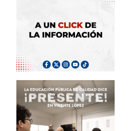
2023
prorrogado lo que le permite reasignar
partidas de manera discrecional sin control
del Congreso. Las reuniones bilaterales que
realizó Santilli buscan blindar el apoyo de los
distintos gobernadores para sancionar en
sesiones extraordinarias el
Presupuesto
2026
, preservar el
equilibrio fiscal
y acelerar,
en lo posible, el tratamiento de los proyectos
vinculados con las
reformas laboral, penal y
tributaria
.
Desde que asumió al frente del Ministerio del
Interior, Santilli ya mantuvo encuentros, entre
otros, con
Martín
Llaryora
(Córdoba),
Marcelo Orrego
(San