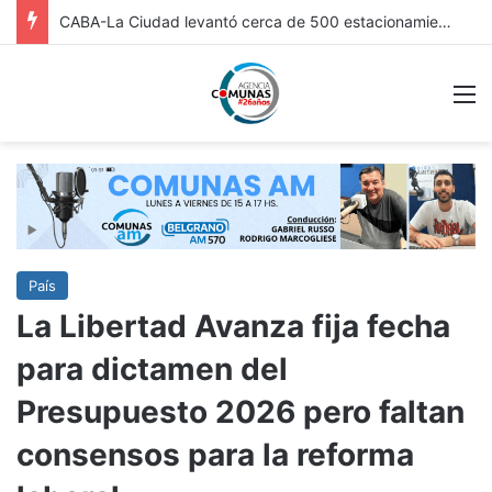
FRICC 2026: EN ITUZAINGÓ ESTÁ ABIERTA LA INSCRIPCIÓN A LAS RONDAS DE VINCULACIÓN PARA ARTESANOS, ARTISTAS Y EMPRENDEDORES CULTURALES
M
País
La Libertad Avanza fija fecha
para dictamen del
Presupuesto 2026 pero faltan
consensos para la reforma