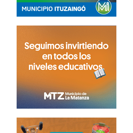
genera dudas no sólo entre los gremios, que
no descartan medidas de fuerza, sino
también entre los gobernadores que no
conocen la letra chica de su contenido.
Más allá de la participación del mendocino
Alfredo Cornejo en el Consejo de Mayo, los
gobernadores no tuvieron voz ni voto en
relación a la confección del proyecto de
reforma laboral que seria presentado este
martes. Un hermetismo que genera dudas
sobre la viabilidad legislativa de la iniciativa
para ser aprobadas en sesiones
extraordinarias. Tanto que la semana pasada,
la cúpula de la CGT mantuvo un encuentro
con gobernadores de Provincias Unidas para