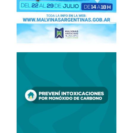
Si bien no se presentó de manera oficial,
el
proyecto de «modernización laboral» que
ingresará por el Senado apunta a modificar
el régimen de vacaciones, beneficios
sociales, licencias por enfermedad e
indemnizaciones
. Se terminaría con el pago
de horas extra para poder utilizar un banco
de horas con el fin de compensar una mayor
jornada de trabajo con otra de menor
extensión en acuerdo con el empleador.
Además la indemnización tradicional podría
ser reemplazada por sistemas de fondos o
seguros sectoriales de cese laboral, cuando
así lo disponga la negociación colectiva, con