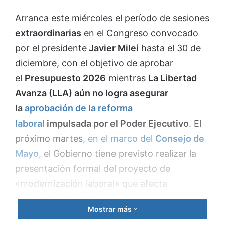
Arranca este miércoles el período de sesiones
extraordinarias
en el Congreso convocado
por el presidente
Javier Milei
hasta el 30 de
diciembre, con el objetivo de aprobar
el
Presupuesto 2026
mientras
La Libertad
Avanza (LLA) aún no logra asegurar
la
aprobación de la reforma
laboral
impulsada por el Poder Ejecutivo
. El
próximo martes,
en el marco del
Consejo de
Mayo
, el Gobierno tiene previsto realizar la
presentación formal del proyecto de
«modernización laboral» que afecta
desde
el
cálculo de
Mostrar más
salarios,
indemnizaciones
, vacaciones,