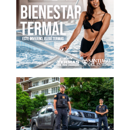
interés del 3% anual, y prohíbe que se
devenguen intereses sobre los intereses. En
relación a los trabajadores bajo el régimen de
monotributo, la contratación de servicios a
través de facturas no harán presumir la
existencia de un contrato de trabajo. Y en
especial, se limita el derecho a huelga al
declarar servicios esenciales la radio y TV,
fabricación de alimentos, las actividades
industriales, vuelos comerciales, transporte
terrestre, servicios bancarios, producción de
bienes para exportar, entre otras actividades.