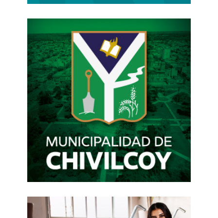
aportes a cargo de los empleadores. Para su
cálculo quedarían afuera los pagos
extraordinarios, premios, gratificaciones
extraordinarias y remuneraciones
transitorias.
Los salarios «dinámicos», que se podrían
acordar a tales de convenios por empresas,
se podrán pactar en pesos u otra moneda
extranjera, pero también a cambio de
alimentos y especias, como también fijarlos
por productividad.
Para limitar la denominada industria del juicio,
las indemnizaciones tendrían una tasa de