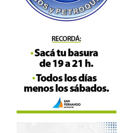
con peronistas como Raúl Jalil (Catamarca),
quien facilitó que LLA se convierta en primera
minoría en Diputados, el tucumano Osvaldo
Galdo o el aliado del kirchnerismo, Gerardo
Zamora (Santiago del Estero).
«A nadie le
conviene que no haya Presupuesto», fue la
respuesta que obtuvo Ámbito de un
gobernador de Provincias Unidas
ante al
consulta sobre la posibilidad de que los
gobernadores acompañen el proyecto en las
sesiones extraordinarias que se inician este
miércoles
Es que
Javier Milei lleva dos años de gestión
gobernando con el Presupuesto