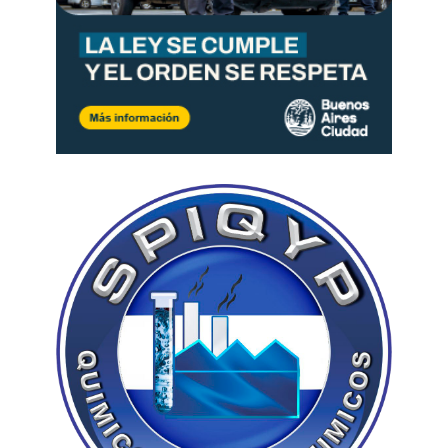
El Gobierno acelera a fondo para lograr
aprobar la reforma laboral antes de fin de
año.
Depositphotos
El Presupuesto 2026 avanza
A pesar de que la reforma laboral genera
ruido político en distintos sectores,
las
negociaciones por el Presupuesto 2026
avanzaron
de la mano del raid de casi 20
encuentros que
Diego Santilli mantuvo con
los mandatarios provinciales
desde que
asumió al frente del Ministerio del Interior. No
solo con gobernadores aliados son también