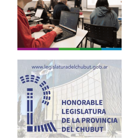
Juan),
Ignacio Torres
(Chubut),
Gustavo
Sáenz
(Salta),
Osvaldo
Jaldo
(Tucumán),
Rolando
Figueroa
(Neuquén),
Alfredo
Cornejo
(Mendoza),
Carlos
Sadir
(Jujuy),
Raúl Jalil
(Catamarca),
Rogelio
Frigerio
(Entre Ríos),
Leandro
Zdero
(Chaco),
Alberto Weretilneck
(Río
Negro),
Hugo Passalacqua
(Misiones)
y
Gerardo Zamora
(Santiago del Estero),
entre otros.
FUENTE. AMBITO F.