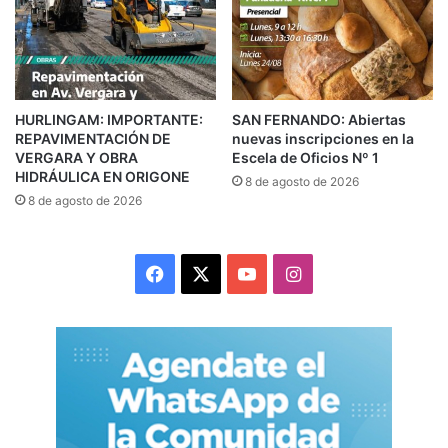
Impulsa”
, un programa que busca crear una
marca local promoviendo el reciclado
textil. Requisitos para desfilar: ser vecina/o
de Ituzaingó, mayor de 18 años y tener
HURLINGAM: IMPORTANTE:
SAN FERNANDO: Abiertas
REPAVIMENTACIÓN DE
nuevas inscripciones en la
actitud!
VERGARA Y OBRA
Escela de Oficios Nº 1
HIDRÁULICA EN ORIGONE
8 de agosto de 2026
FUENTE, MUNICIPIO
8 de agosto de 2026
Facebook
X
YouTube
Instagram