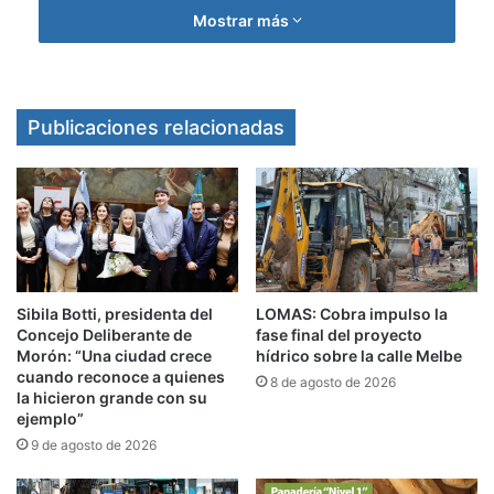
sos artista, artesano y/o emprendedor
Mostrar más
cultural podés sumarte y tener tu propio
stand o espacio para exponer. Buscamos
productos creativos y con un diseño
Publicaciones relacionadas
distintivo.
Rondas de vinculación:
si sos artista,
artesano y/o emprendedor cultural tendrás la
oportunidad de conectar con importantes
referentes de la industria cultural para
Sibila Botti, presidenta del
LOMAS: Cobra impulso la
ofrecer mano a mano tus productos y/o
Concejo Deliberante de
fase final del proyecto
servicios artísticos.
Morón: “Una ciudad crece
hídrico sobre la calle Melbe
cuando reconoce a quienes
8 de agosto de 2026
Casting para desfilar los diseños de la
la hicieron grande con su
ejemplo”
Incubadora “MiModa”:
en la FRICC se
9 de agosto de 2026
presentarán las colecciones diseñadas en
la
Incubadora del Programa “MiModa