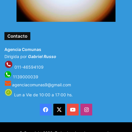
Contacto
Agencia Comunas
Dirigida por
Gabriel Russo
011-46594109
1139000039
agenciacomunas9@gmail.com
Lun a Vie de 10:00 a 17:00 hs.
Facebook
X
YouTube
Instagram