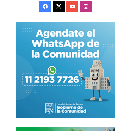
autoservicios descendieron 7,1% y 3,7%
Facebook
X
YouTube
Instagram
respectivamente. El encarecimiento del producto
y la pérdida del poder adquisitivo han llevado a
muchos hogares a reducir su frecuencia de
compra o directamente eliminar la carne vacuna
de su dieta.