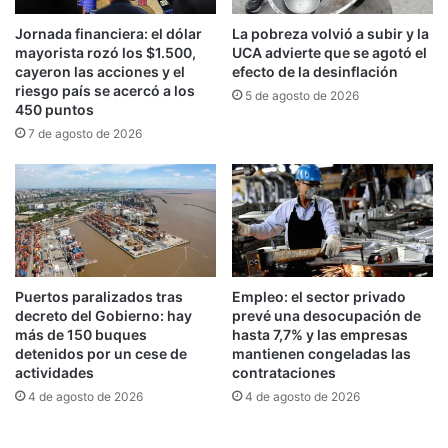
Jornada financiera: el dólar
La pobreza volvió a subir y la
Argentina atraviesa una crisis en el consumo
mayorista rozó los $1.500,
UCA advierte que se agotó el
masivo de alimentos, bebidas y productos de
cayeron las acciones y el
efecto de la desinflación
riesgo país se acercó a los
limpieza, con una contracción acumulada de 16
5 de agosto de 2026
450 puntos
meses. Según datos de la Cámara de la Industria
7 de agosto de 2026
y Comercio de Carnes y Derivados de la
República Argentina (Ciccra), el consumo de
carne vacuna volvió a caer en marzo un 2,7%
mensual y un 5,4% interanual. En términos
históricos, el consumo promedio por habitante
Puertos paralizados tras
Empleo: el sector privado
se ubicó en 47,8 kilos anuales, el nivel más bajo
decreto del Gobierno: hay
prevé una desocupación de
en 30 años.
más de 150 buques
hasta 7,7% y las empresas
detenidos por un cese de
mantienen congeladas las
actividades
contrataciones
La caída también se refleja en los puntos de
4 de agosto de 2026
4 de agosto de 2026
venta: las ventas de carne en supermercados y