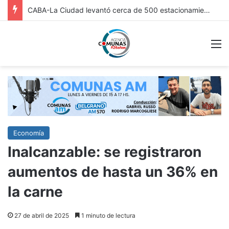
FRICC 2026: EN ITUZAINGÓ ESTÁ ABIERTA LA INSCRIPCIÓN A LAS RONDAS DE VINCULACIÓN PARA ARTESANOS, ARTISTAS Y EMPRENDEDORES CULTURALES
M
Economía
Inalcanzable: se registraron
aumentos de hasta un 36% en
la carne
27 de abril de 2025
1 minuto de lectura