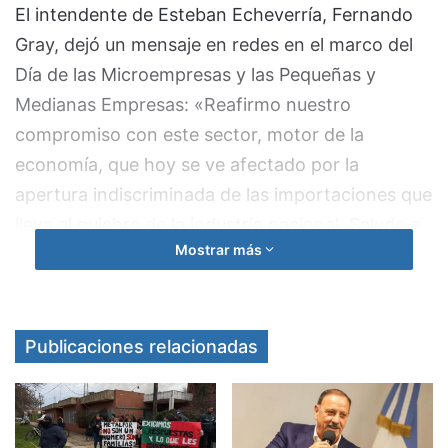
El intendente de Esteban Echeverría, Fernando
Gray, dejó un mensaje en redes en el marco del
Día de las Microempresas y las Pequeñas y
Medianas Empresas: «Reafirmo nuestro
compromiso con este sector, motor de la
economía, que hoy se ve afectado por la
apertura indiscriminada de las importaciones que
lleva al quiebre de la industria nacional. Saludo a
Mostrar más
las emprendedoras y los emprendedores que,
con esfuerzo y dedicación, realizan cada uno de
sus proyectos, ofrecen productos o servicios a la
comunidad y generan fuentes de empleo».
Publicaciones relacionadas
Gray en defensa de las universidades públicas