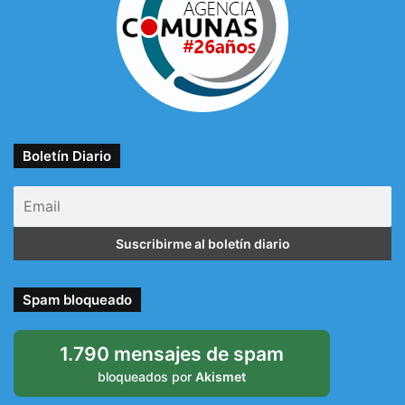
Boletín Diario
Spam bloqueado
1.790 mensajes de spam
bloqueados por
Akismet