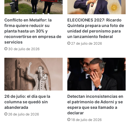
Fernando Gray acompañó la masiva marcha de
antorchas en defensa de las universidades
públicas y por la aprobación de la Ley de
Conflicto en Metalfor: la
ELECCIONES 2027: Ricardo
firma quiere reducir su
Quintela prepara una foto de
Financiamiento Universitario. «La política de
planta hasta un 30% y
unidad del peronismo para
ajuste del gobierno de Milei al presupuesto
reconvertirse en empresa de
un lanzamiento federal
servicios
27 de julio de 2026
educativo, a los salarios docentes y a las becas
30 de julio de 2026
es cada vez más preocupante y recorta las
oportunidades de las y los estudiantes», alertó.
FUENTE GLP
26 de julio: el día que la
Detectan inconsistencias en
columna se quedó sin
el patrimonio de Adorni y se
abanderada
espera que sea llamado a
declarar
26 de julio de 2026
18 de julio de 2026