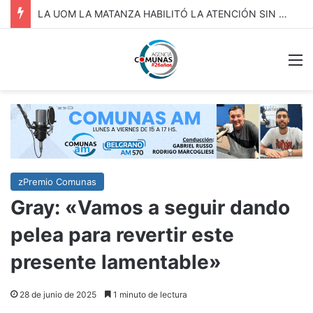
VICENTE LÓPEZ: Invitación a participar del Fondo Juventud para la Acción Climàtica.
M
zPremio Comunas
Gray: «Vamos a seguir dando
pelea para revertir este
presente lamentable»
28 de junio de 2025
1 minuto de lectura