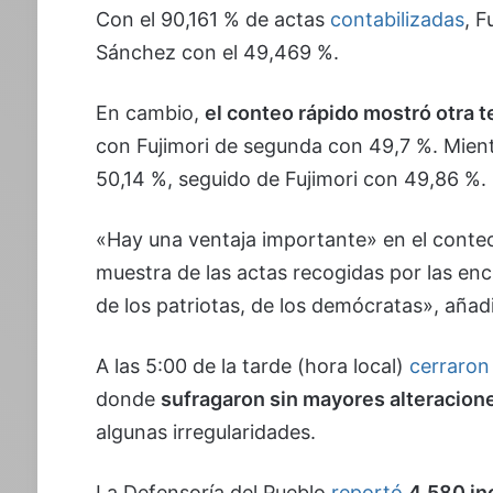
Con el 90,161 % de actas
contabilizadas
, F
Sánchez con el 49,469 %.
En cambio,
el conteo rápido mostró otra 
con Fujimori de segunda con 49,7 %. Mie
50,14 %, seguido de Fujimori con 49,86 %. 
«Hay una ventaja importante» en el conte
muestra de las actas recogidas por las e
de los patriotas, de los demócratas», añad
A las 5:00 de la tarde (hora local)
cerraron
donde
sufragaron sin mayores alteracion
algunas irregularidades.
La Defensoría del Pueblo
reportó
4.580 in