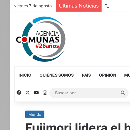
Ultimas Noticias
viernes 7 de agosto
CABA-La Ciud
INICIO
QUIÉNES SOMOS
PAÍS
OPINIÓN
MU
Facebook
X
YouTube
Instagram
Bu
po
Mundo
Fujimori lidera el 