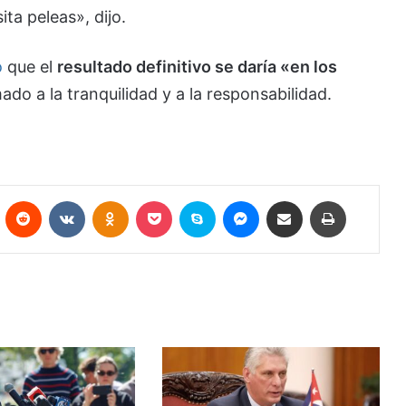
ta peleas», dijo.
ó
que el
resultado definitivo se daría «en los
mado a la tranquilidad y a la responsabilidad.
Pinterest
Reddit
VKontakte
Odnoklassniki
Pocket
Skype
Messenger
Compartir por correo electrónico
Imprimir