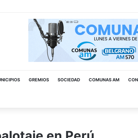
ad levantó cerca de 500 estacionamientos truchos para personas 
NICIPIOS
GREMIOS
SOCIEDAD
COMUNAS AM
CON
scar
r
balotaje en Perú,