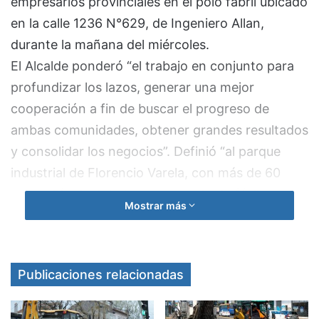
empresarios provinciales en el polo fabril ubicado
en la calle 1236 N°629, de Ingeniero Allan,
durante la mañana del miércoles.
El Alcalde ponderó “
el trabajo en conjunto para
profundizar los lazos, generar una mejor
cooperación a fin de buscar el progreso de
ambas comunidades, obtener grandes resultados
y consolidar los negocios
”. Definió “al parque
industrial de Florencio Varela, con más de 60
compañías instaladas, un espacio de fácil
Mostrar más
accesibilidad caracterizado por sus prácticas
sustentables”.
Publicaciones relacionadas