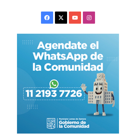
Hassan Afzal Khan- resaltó “un hito importante
compartir aspiraciones de prosperidad en un
Facebook
X
YouTube
Instagram
momento de expansión constante en el ámbito
económico, con un dinamismo impresionante y
ventas en ascenso que reflejaron el
fortalecimiento de los vínculos dentro del
mercado”.
El subsecretario de Desarrollo Comercial y
Promoción e Inversiones del Ministerio
bonaerense de la Producción, Ciencia e
Innovación Tecnológica -Ariel Aguilar- remarcó
“un desafío crucial: avanzar por caminos
diferentes, abrir el abanico a nuevas
oportunidades de aumentar los ingresos y