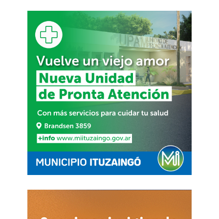
agregar valor en distintas áreas”.
Su par en la cartera de Relaciones
Internacionales e Interjurisdiccionales del
Gobierno de la Provincia de Buenos Aires -Juan
Manuel Padin- instó a “afianzar el diálogo con
Estados emergentes cuyo crecimiento estuvo
por encima de la tasa de aquellos desarrollados,
un fenómeno que permitió la multiplicación de
socios y diversificación de la oferta enviada al
exterior”.
“Fue una cita con muchísimo potencial y vuelo
estratégico”, relató José Cacho -gerente general
de “ISI Oilfield Chemicals”-. “Como productores