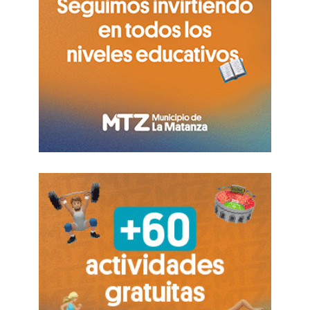
de artículos químicos, siempre nos vimos
obligados a importar y exportar por lo que
resultó fundamental que el Municipio tendiera
puentes para crear esquemas logísticos con
lugares remotos”, aseguró.
Casandra Mosquera -representante comercial de
“MAS-TIN S.A.”- describió “la posibilidad de
promover conexiones con ciudades distantes: de
esa manera, impulsamos un plan de ampliación a
futuro”. “Mostramos nuestro portfolio y
quedamos en contactarnos pronto, así que fue
realmente útil”, narró.
En la jornada firmaron el Acuerdo Marco de
Vinculación y Memorando de Entendimiento