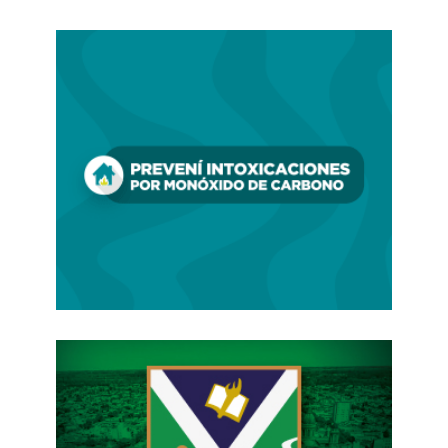
subsecretaria de Industria y PYMES del Ministerio
de la Producción, Ciencia e Innovación
Tecnológica de la Provincia de Buenos Aires -
Mariela Bembi-, el secretario de Industria y
Desarrollo Productivo distrital -Ricardo De la
Fuente- junto a la subsecretaria de Prensa y
Comunicación -Noelia Piñeiro-.
FUENTE. MUNCIPIO