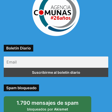
Boletín Diario
Spam bloqueado
1.790 mensajes de spam
bloqueados por
Akismet