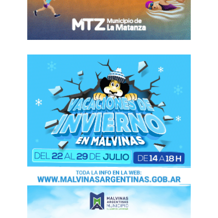
sobre Relaciones y Cooperación Amistosa entre
la Embajada de la República Islámica de Pakistán
y la ciudad de Florencio Varela de la República
Argentina.
Estuvieron la consejera de Comercio e
Inversiones de la Embajada de la República
Islámica de Pakistán en Argentina -Nazish Sami-,
el oficial de Desarrollo Comercial de la Embajada
de la República Islámica de Pakistán en Argentina
-Guido Martínez-, la secretaria general de la
Asociación de Consejeros y Agregados
Comerciales y Económicos de las Embajadas
acreditadas en la Argentina (ACACE) y
traductora en colaboración -Evelyn Mahers-, la