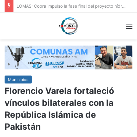
HURLINGAM: IMPORTANTE: REPAVIMENTACIÓN DE VERGARA Y OBRA HIDRÁULICA EN ORIGONE
M
Municipios
Florencio Varela fortaleció
vínculos bilaterales con la
República Islámica de
Pakistán