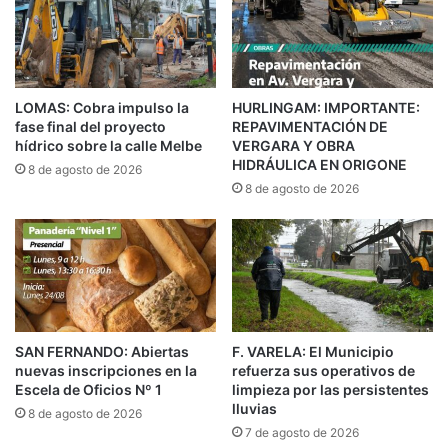
LOMAS: Cobra impulso la
HURLINGAM: IMPORTANTE:
fase final del proyecto
REPAVIMENTACIÓN DE
hídrico sobre la calle Melbe
VERGARA Y OBRA
HIDRÁULICA EN ORIGONE
8 de agosto de 2026
8 de agosto de 2026
En la reunión, las autoridades pakistaníes
presentaron las ventajas, beneficios y
herramientas disponibles para invertir en su
territorio. Además, recibieron propuestas y
visitaron establecimientos en el predio.
SAN FERNANDO: Abiertas
F. VARELA: El Municipio
nuevas inscripciones en la
refuerza sus operativos de
Escela de Oficios Nº 1
limpieza por las persistentes
Respecto al enlace con su país, el embajador de
lluvias
8 de agosto de 2026
la República Islámica de Pakistán en Argentina -
7 de agosto de 2026