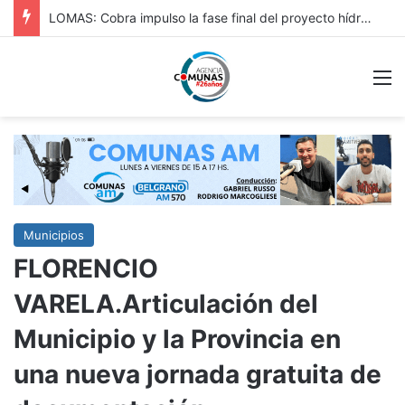
HURLINGAM: IMPORTANTE: REPAVIMENTACIÓN DE VERGARA Y OBRA HIDRÁULICA EN ORIGONE
M
Municipios
FLORENCIO
VARELA.Articulación del
Municipio y la Provincia en
una nueva jornada gratuita de