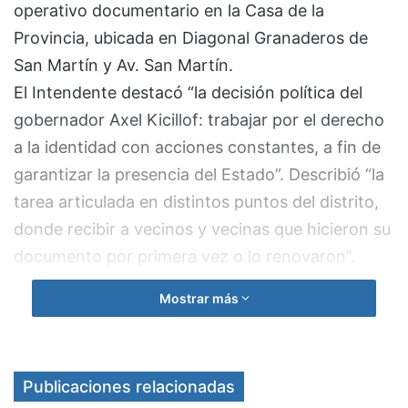
operativo documentario en la Casa de la
Provincia, ubicada en Diagonal Granaderos de
San Martín y Av. San Martín.
El Intendente destacó “la decisión política del
gobernador Axel Kicillof: trabajar por el derecho
a la identidad con acciones constantes, a fin de
garantizar la presencia del Estado”. Describió “la
tarea articulada en distintos puntos del distrito,
donde recibir a vecinos y vecinas que hicieron su
documento por primera vez o lo renovaron”.
Mostrar más
La integrante del gabinete provincial especificó
“una gran demanda. Efectuamos 300 trámites
gratuitos; fue un dispositivo clave tanto en el
Publicaciones relacionadas
impacto social como económico de la