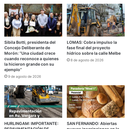
ciudadanía”.
Marisa -de Villa Argentina- reconoció “lo
accesible y cercano” de la jornada a la
comunidad. Ella hizo el DNI para su hijo y apreció
Sibila Botti, presidenta del
LOMAS: Cobra impulso la
“el trato excelente”.
Concejo Deliberante de
fase final del proyecto
Morón: “Una ciudad crece
hídrico sobre la calle Melbe
cuando reconoce a quienes
Desde Santo Tomás, Renata fue con su mamá
8 de agosto de 2026
la hicieron grande con su
Silvina a confeccionar un nuevo ejemplar por su
ejemplo”
9 de agosto de 2026
vencimiento. Ambas explicaron que “no
disponíamos de muchos horarios por temas
laborales y de escuela, así que nos vino perfecto,
fueron muy amables”.
Norma y Mirta, de Monte Cudine, subrayaron “la
HURLINGAM: IMPORTANTE:
SAN FERNANDO: Abiertas
gestión rapidísima, muy buena atención y
REPAVIMENTACIÓN DE
nuevas inscripciones en la