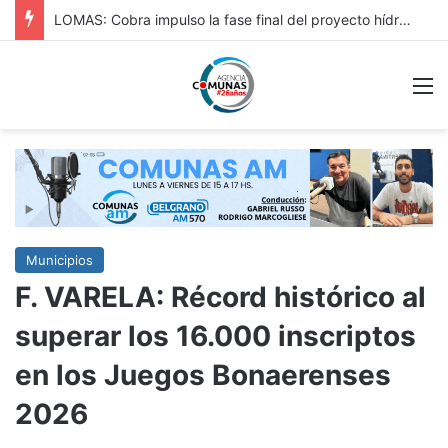
HURLINGAM: IMPORTANTE: REPAVIMENTACIÓN DE VERGARA Y OBRA HIDRÁULICA EN ORIGONE
M
Municipios
F. VARELA: Récord histórico al
superar los 16.000 inscriptos
en los Juegos Bonaerenses
2026