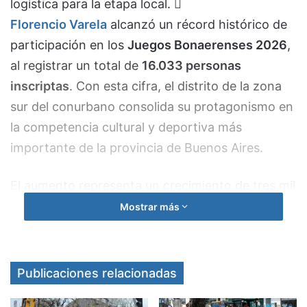
logística para la etapa local.
Florencio Varela
alcanzó un récord histórico de
participación en los
Juegos Bonaerenses 2026
,
al registrar un total de
16.033 personas
inscriptas
. Con esta cifra, el distrito de la zona
sur del conurbano consolida su protagonismo en
la competencia cultural y deportiva más
importante de la provincia de Buenos Aires.
El aumento representa un crecimiento de tres mil
matriculaciones en comparación con la edición
Mostrar más
2025, lo que demandará un despliegue logístico y
organizativo superior por parte de las
autoridades municipales.
Publicaciones relacionadas