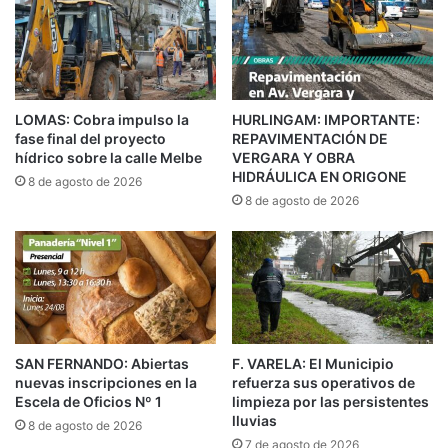
EL DESAFÍO DE MANTENER EL
LIDERAZGO REGIONAL
La secretaria de Cultura, Deportes y Recreación
local, Estefanía Nieva, destacó el valor de la
LOMAS: Cobra impulso la
HURLINGAM: IMPORTANTE:
fase final del proyecto
REPAVIMENTACIÓN DE
competencia como una política pública de
hídrico sobre la calle Melbe
VERGARA Y OBRA
inclusión que articula el trabajo del intendente
HIDRÁULICA EN ORIGONE
8 de agosto de 2026
8 de agosto de 2026
Andrés Watson con el gobernador Axel Kicillof.
“Hace 21 años que Florencio Varela
SAN FERNANDO: Abiertas
F. VARELA: El Municipio
queda clasificado entre los diez
nuevas inscripciones en la
refuerza sus operativos de
Escela de Oficios Nº 1
limpieza por las persistentes
mejores municipios de la provincia, y
lluvias
8 de agosto de 2026
eso representa el excelente
7 de agosto de 2026