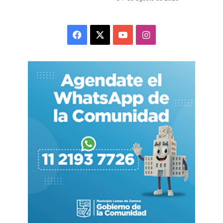
desempeño de cada atleta junto a los
profesionales que acompañan”,
Facebook
X
YouTube
Instagram
señaló la funcionaria.
El paso siguiente en el calendario oficial será el
inicio de la
etapa local
, donde los miles de
varelenses anotados medirán sus destrezas en
categorías deportivas y artísticas para definir
quiénes representarán al municipio en las fases
regionales y en la tradicional final de Mar del
Plata.
Fuente. Cuatromedios