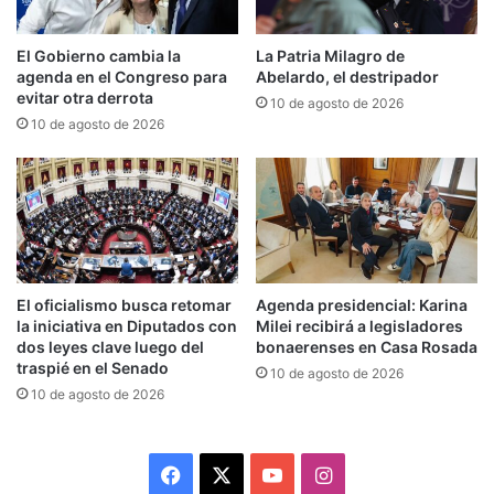
menos, baja inflación, y una nueva Argentina»
El Gobierno cambia la
La Patria Milagro de
se repiten en nuestros oídos sin entender si
agenda en el Congreso para
Abelardo, el destripador
alguien le cree.
evitar otra derrota
10 de agosto de 2026
10 de agosto de 2026
La derecha hace su trabajo cambia espejitos por
riquezas. Nos habla de la modernidad, de la
inteligencia artificial, de lo nuevo y nosotros
vemos solamente saqueo, pobreza, indigencia y
tristeza.
El oficialismo busca retomar
Agenda presidencial: Karina
la iniciativa en Diputados con
Milei recibirá a legisladores
dos leyes clave luego del
bonaerenses en Casa Rosada
El cripto- gate marca un antes y después. Para el
traspié en el Senado
10 de agosto de 2026
primer mundo ya no es un loquito obediente al
10 de agosto de 2026
poder económico es simplemente un estafador.
Para el poder local ya no resulta gracioso.
Facebook
X
YouTube
Instagram
Clarín dejó de emitir tapas positivas y Eurnekian