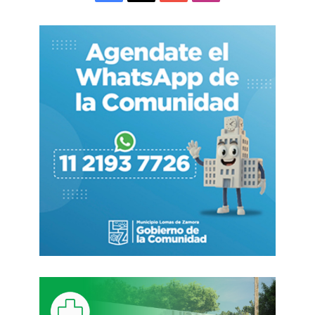
se cansó de ver tanto ignorante con el título
de diputado.
El 2001 se acerca. En octubre hay elecciones,
quizás el voto en blanco refleje la resistencia
popular. Y debemos entender que no esta todo
perdido. Perón murió en 1974 pero dejó
conceptos para aplicar en cualquier siglo.
Leemos “La comunidad organizada” y
observamos que la política del peronismo no solo
rechazó la colectivización de la economía y la
tecnificación forzada, sino que vio en el
materialismo marxista un error filosófico
esencial. Así como el capitalismo liberal conduce
al hombre al egoísmo y al triunfo de las