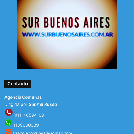
Contacto
Agencia Comunas
Dirigida por
Gabriel Russo
011-46594109
1139000039
agenciacomunas9@gmail.com