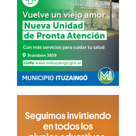
oligarquías financieras, el comunismo despoja al
hombre de su esencia individual y hace de él un
mero instrumento del estado totalitario.
La idea que propone Perón es clara; entre dos
sistemas sociales que desarrollan la economía a
expensas del ser humano, se trata de crear una
tercera posición que medie entre la praxis
individual y la vida tamizada por el estado
omnímodo. A esta idea de justicia social dentro
de un capitalismo moderado con intervención
gubernamental en las áreas esenciales del
sistema productivo Perón le llama
«
justicialismo
”.
Por eso, amigo, no todo está perdido.