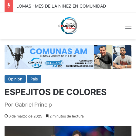
JOSÉ C. PAZ: Abre el Taller “Ansiedad y Bienestar Emocional”,
M
Opinión
País
ESPEJITOS DE COLORES
Por Gabriel Princip
6 de marzo de 2025
2 minutos de lectura