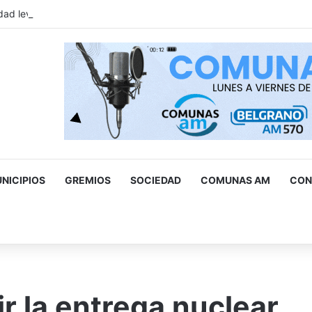
ad levantó cerca de 500 estacionamientos truchos para personas 
NICIPIOS
GREMIOS
SOCIEDAD
COMUNAS AM
CON
scar
r
tir la entrega nuclear