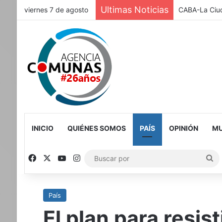
Ultimas Noticias
viernes 7 de agosto
CABA-La Ciud
INICIO
QUIÉNES SOMOS
PAÍS
OPINIÓN
MU
Facebook
X
YouTube
Instagram
Bu
po
País
El plan para resis