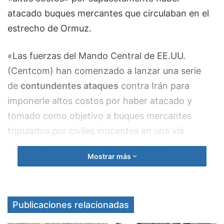
atacado buques mercantes que circulaban en el
estrecho de Ormuz.
«Las fuerzas del Mando Central de EE.UU.
(Centcom) han comenzado a lanzar una serie
de
contundentes ataques
contra Irán para
imponerle altos costos por haber atacado y
tomado como objetivo a buques mercantes
tripulados por civiles inocentes en una vía
marítima internacional»,
comunicó
el organismo
Mostrar más
en sus redes sociales.
En ese sentido, el Centcom detalló que las
operaciones «responden a agresiones iraníes
Publicaciones relacionadas
contra tres embarcaciones comerciales que