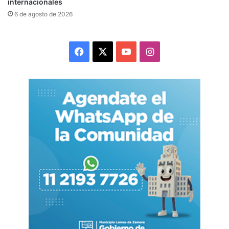
internacionales
6 de agosto de 2026
Cancillería iraní: El estrecho de Ormuz está bajo
Facebook
X
YouTube
Instagram
nuestro mando, no del CENTCOM
La tensión en torno al estrecho de Ormuz
continúa pese al memorando de entendimiento y
las negociaciones en marcha. En las últimas
semanas se registraron ataques contra buques
comerciales y
bombardeos
estadounidenses
contra objetivos militares.
Para leer el TEXTO COMPLETO del memorando
de entendimiento entre Teherán y Washington,
pulse
AQUÍ