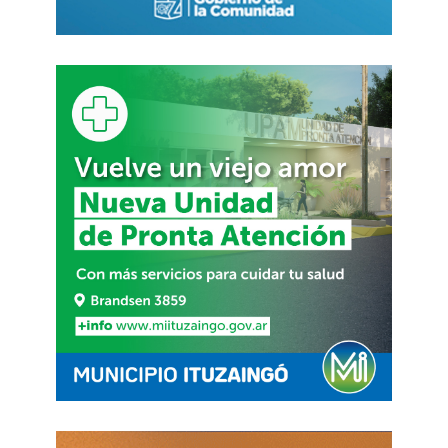
Irán
habría disparado
en la noche de este
lunes
al menos dos misiles contra buques
comerciales que navegaban por la zona
. Ambas
embarcaciones habrían sufrido daños
importantes, aunque no se reportaron heridos. El
incidente se produjo después de que expirara un
acuerdo de una semana entre EE.UU. e Irán para
detener los ataques en el estrecho.
Al mismo tiempo, la Oficina de Control de
Activos Extranjeros del Departamento del Tesoro
de EE.UU.
revocó este martes las exenciones
temporales a la venta de petróleo
iraní
adoptadas bajo el memorando de
entendimiento. Tras el anuncio de la medida,