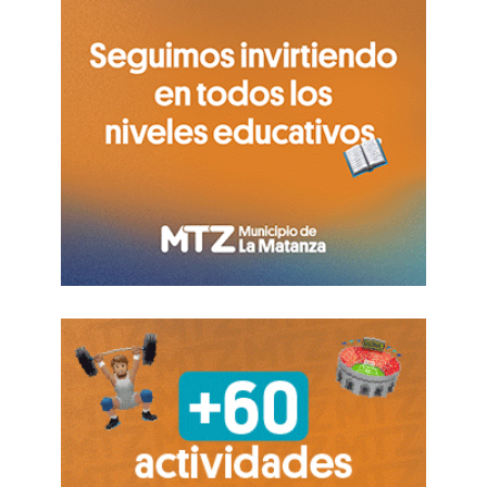
los
futuros del crudo Brent para septiembre
subieron un 5,07 %
, hasta situarse por encima de
los 75 dólares por barril, por primera vez desde el
26 de junio.
En paralelo, el viceministro iraní de Asuntos
Exteriores para Asuntos Jurídicos e
Internacionales, Kazem Gharibabadi,
afirmó
la
semana pasada que la seguridad del golfo
Pérsico no debe basarse en el liderazgo del
CENTCOM y sostuvo que «
el estrecho de Ormuz
está bajo el mando de Irán
«.
FUENTE. RT