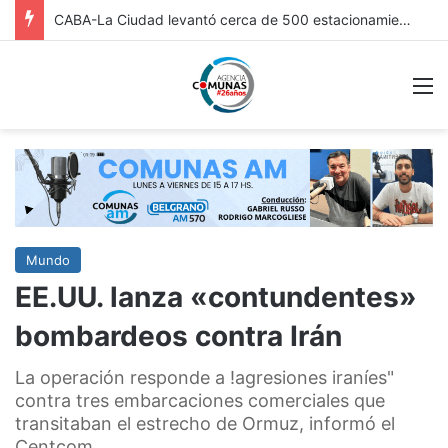
FRICC 2026: EN ITUZAINGÓ ESTÁ ABIERTA LA INSCRIPCIÓN A LAS RONDAS DE VINCULACIÓN PARA ARTESANOS, ARTISTAS Y EMPRENDEDORES CULTURALES
M
Mundo
EE.UU. lanza «contundentes»
bombardeos contra Irán
La operación responde a !agresiones iraníes"
contra tres embarcaciones comerciales que
transitaban el estrecho de Ormuz, informó el
Centcom.