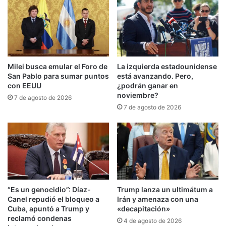
transitaban el estrecho de Ormuz». «
La agresión
demostrada por Irán fue injustificada, peligrosa
y una clara violación del alto el fuego
«,
concluye
el comunicado
.
Milei busca emular el Foro de
La izquierda estadounidense
San Pablo para sumar puntos
está avanzando. Pero,
Entre tanto,
medios locales iraníes reportaron
con EEUU
¿podrán ganar en
noviembre?
explosiones
en la ciudad portuaria de Sirik, así
7 de agosto de 2026
7 de agosto de 2026
como en la
isla de Qeshm
y en
Bandar Abbas
.
Hasta el momento se desconoce la ubicación y el
origen exacto de estas detonaciones.
Nueva escalada en Ormuz
“Es un genocidio”: Díaz-
Trump lanza un ultimátum a
Canel repudió el bloqueo a
Irán y amenaza con una
Cuba, apuntó a Trump y
«decapitación»
reclamó condenas
4 de agosto de 2026