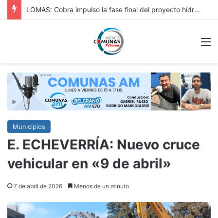
HURLINGAM: IMPORTANTE: REPAVIMENTACIÓN DE VERGARA Y OBRA HIDRÁULICA EN ORIGONE
M
Municipios
E. ECHEVERRÍA: Nuevo cruce
vehicular en «9 de abril»
7 de abril de 2026
Menos de un minuto