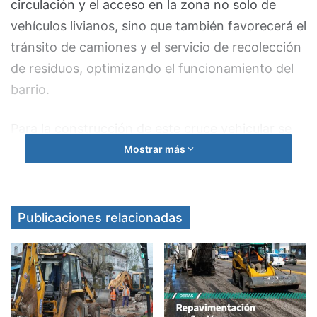
circulación y el acceso en la zona no solo de
vehículos livianos, sino que también favorecerá el
tránsito de camiones y el servicio de recolección
de residuos, optimizando el funcionamiento del
barrio.
Para la construcción de este cruce vehicular se
utilizaron caños de un metro de diámetro para
Mostrar más
favorecer el escurrimiento del agua de lluvia, lo
que contribuye a prevenir anegamientos e
inundaciones.
Publicaciones relacionadas
FUENTE. MUNICIPIO