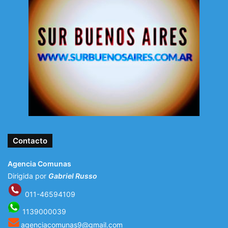
Contacto
Agencia Comunas
Dirigida por
Gabriel Russo
011-46594109
1139000039
agenciacomunas9@gmail.com