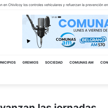
n en Chivilcoy los controles vehiculares y refuerzan la prevención e
NICIPIOS
GREMIOS
SOCIEDAD
COMUNAS AM
CON
scar
r
vanzan las jornadas