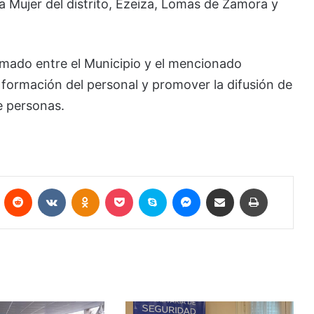
a Mujer del distrito, Ezeiza, Lomas de Zamora y
irmado entre el Municipio y el mencionado
a formación del personal y promover la difusión de
e personas.
Pinterest
Reddit
VKontakte
Odnoklassniki
Pocket
Skype
Messenger
Compartir por correo electrónico
Imprimir