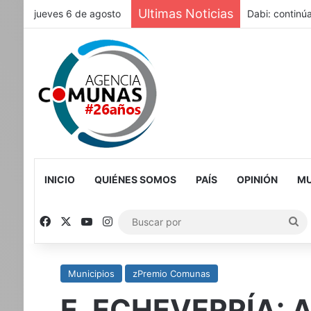
Ultimas Noticias
jueves 6 de agosto
Dabi: continúa
INICIO
QUIÉNES SOMOS
PAÍS
OPINIÓN
MU
Facebook
X
YouTube
Instagram
Bu
po
Municipios
zPremio Comunas
E. ECHEVERRÍA: A