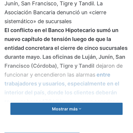
Junín, San Francisco, Tigre y Tandil. La
Asociación Bancaria denunció un «cierre
sistemático» de sucursales
El conflicto en el Banco Hipotecario sumó un
nuevo capítulo de tensión luego de que la
entidad concretara el cierre de cinco sucursales
durante mayo. Las oficinas de Luján, Junín, San
Francisco (Córdoba), Tigre y Tandil
dejaron de
funcionar y encendieron las alarmas
entre
trabajadores y usuarios, especialmente en el
interior del país, donde los clientes deberán
recorrer hasta 170 kilómetros para acceder a
Mostrar más
atención presencial.
Desde la Asociación Bancaria
repudiaron la
medida y denunciaron que detrás de la