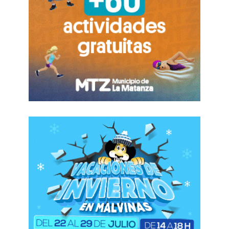
Crece la tensión y podrían
profundizarse las medidas
La Asociación Bancaria ya realizó ceses de
actividades en las últimas semanas y avisó que,
si no hay respuestas inmediatas, avanzará con
nuevas medidas gremiales y movilizaciones en
todo el país.
El conflicto promete escalar en un
contexto donde distintas entidades financieras
comenzaron a reducir estructuras, cerrar