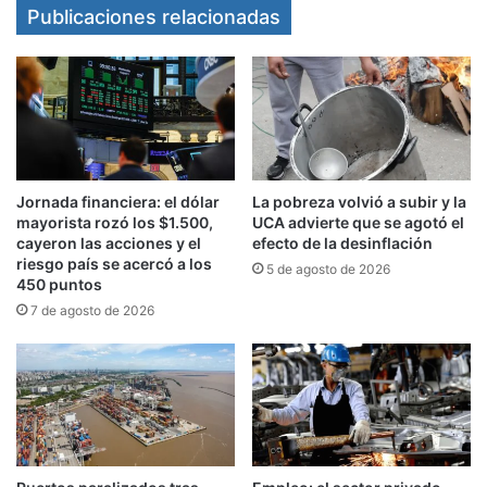
digitalización y la migración al home banking se
Publicaciones relacionadas
esconde un proceso de ajuste que pone en
riesgo puestos de trabajo
y profundiza el
vaciamiento del sistema financiero en distintas
regiones del país.
Jornada financiera: el dólar
La pobreza volvió a subir y la
mayorista rozó los $1.500,
UCA advierte que se agotó el
cayeron las acciones y el
efecto de la desinflación
riesgo país se acercó a los
5 de agosto de 2026
450 puntos
7 de agosto de 2026