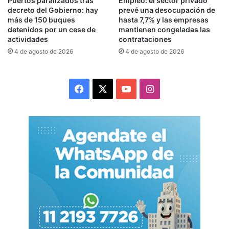
Puertos paralizados tras
Empleo: el sector privado
decreto del Gobierno: hay
prevé una desocupación de
más de 150 buques
hasta 7,7% y las empresas
Trabajadores en alerta por el
detenidos por un cese de
mantienen congeladas las
actividades
contrataciones
cierre de sucursales
4 de agosto de 2026
4 de agosto de 2026
La situación golpea especialmente a las
sucursales del interior, donde muchos empleados
Facebook
X
YouTube
Instagram
quedaron sin certezas sobre su continuidad
laboral.
En Junín, por ejemplo, los clientes
deberán trasladarse hasta San Nicolás para
realizar trámites presenciales, mientras que en
Tandil la atención más cercana quedará en Mar
del Plata.
En San Francisco, Córdoba, las trabajadoras
denunciaron que la decisión fue comunicada de