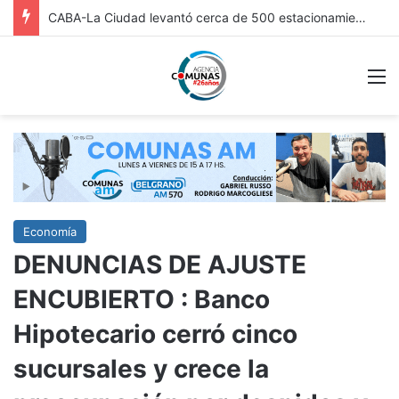
FRICC 2026: EN ITUZAINGÓ ESTÁ ABIERTA LA INSCRIPCIÓN A LAS RONDAS DE VINCULACIÓN PARA ARTESANOS, ARTISTAS Y EMPRENDEDORES CULTURALES
M
Economía
DENUNCIAS DE AJUSTE
ENCUBIERTO : Banco
Hipotecario cerró cinco
sucursales y crece la