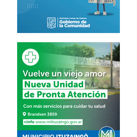
manera informal y sin ofrecer alternativas de
reubicación.
La Bancaria denuncia un plan
de ajuste
Desde el
sindicato bancario apuntaron
directamente contra las autoridades del Banco
Hipotecario y denunciaron «despidos
injustificados»
y una política de reducción de
estructura que afecta tanto a trabajadores como
a usuarios.
«Estamos frente al cierre sistemático de
sucursales y a una política de achique que