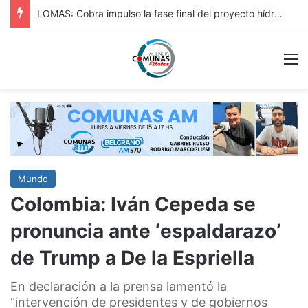
HURLINGAM: IMPORTANTE: REPAVIMENTACIÓN DE VERGARA Y OBRA HIDRÁULICA EN ORIGONE
M
Mundo
Colombia: Iván Cepeda se
pronuncia ante ‘espaldarazo’
de Trump a De la Espriella
En declaración a la prensa lamentó la
"intervención de presidentes y de gobiernos