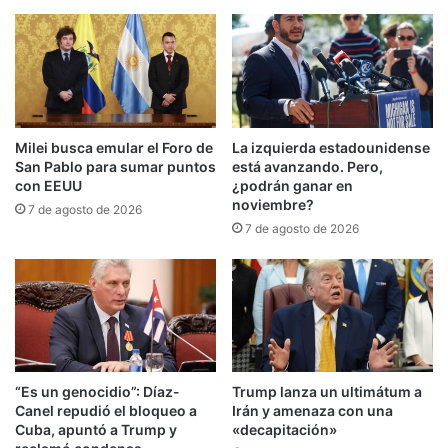
«Muere la libertad»: Petro reacciona al
espaldarazo de Trump a De la Espriella
Milei busca emular el Foro de
La izquierda estadounidense
Cepeda, del partido oficialista Pacto Histórico,
San Pablo para sumar puntos
está avanzando. Pero,
con EEUU
¿podrán ganar en
aseguró que el llamado ‘Tigre’ es un «
grave
noviembre?
7 de agosto de 2026
riesgo para la soberanía
y para la integridad del
7 de agosto de 2026
pueblo y la nación colombiana», al «propiciar
formas de intervención en la vida política
nacional».
Horas antes su oponente del próximo 21 de
junio
agradeció
a Trump su «inquebrantable
“Es un genocidio”: Díaz-
Trump lanza un ultimátum a
Canel repudió el bloqueo a
Irán y amenaza con una
apoyo» y garantizó una plena coordinación entre
Cuba, apuntó a Trump y
«decapitación»