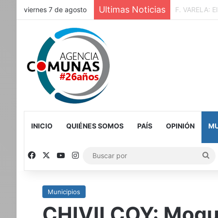
Ultimas Noticias
viernes 7 de agosto
CABA-La Ciud
INICIO
QUIÉNES SOMOS
PAÍS
OPINIÓN
MU
Facebook
X
YouTube
Instagram
Bu
po
Municipios
CHIVILCOY: Moque