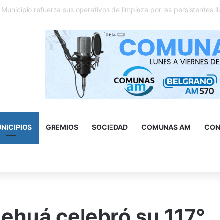
ad levantó cerca de 500 estacionamientos truchos para personas 
NICIPIOS
GREMIOS
SOCIEDAD
COMUNAS AM
CON
scar
r
huá celebró su 117°