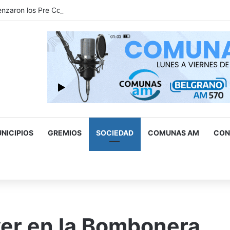
aron los Pre Congresos Territoriales de la Comunidad 2026
NICIPIOS
GREMIOS
SOCIEDAD
COMUNAS AM
CON
scar
r
ver en la Bombonera