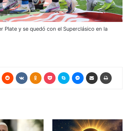
r Plate y se quedó con el Superclásico en la
Pinterest
Reddit
VKontakte
Odnoklassniki
Pocket
Skype
Messenger
Compartir por correo electrónico
Imprimir