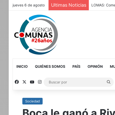
Ultimas Noticias
jueves 6 de agosto
LOMAS: Comenz
INICIO
QUIÉNES SOMOS
PAÍS
OPINIÓN
MU
Facebook
X
YouTube
Instagram
Bu
po
Sociedad
Boca le ganó a Ri