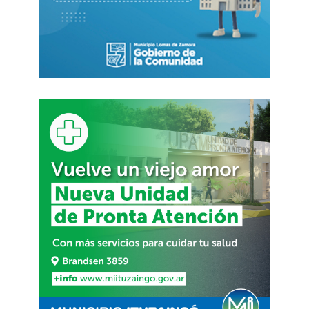
Javier Milei tildó de «trasnochados» a
economistas que concederían más inflación a
cambio de mayor crecimiento
En paralelo, habrá otra actividad oficial en
Ushuaia, donde el gobernador bonaerense
Axel
Kicillof
participará de los actos organizados por
su par fueguino,
Gustavo Melella
.
Como cada año, en Ushuaia y en Río Grande se
realizarán
vigilias y homenajes a los
excombatientes
, en una jornada marcada por la
memoria y el reclamo histórico de soberanía.
FUENTE. PERFIL