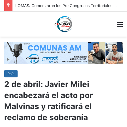
Dabi: continúan en Chivilcoy los controles vehiculares y refuerzan la prevención en accesos y espacios públicos
M
País
2 de abril: Javier Milei
encabezará el acto por
Malvinas y ratificará el
reclamo de soberanía